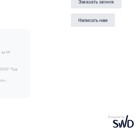
Заказать звонок
Написать нам
 за №
ООО "Гуд
рс»,