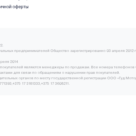
ичной оферты
2.
уальных предпринимателей Общество зарегистрированно 03 апреля 2012 г
преля 2014
покупателей являются менеджеры по продажам. Все номера телефонов 
нтактами для связи по обращениям о нарушении прав покупателей.
ительных органов по месту государственной регистрации ООО «Гуд Мото
1393,+375 17 3181333,+375 17 3608211.