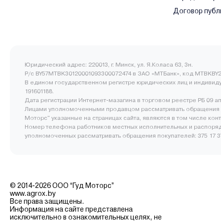
Договор публ
Юридический адрес: 220013, г. Минск, ул. Я.Коласа 63, 3н.
Р/с BY57MTBK30120001093300072474 в ЗАО «МТБанк», код MTBKBY2
В едином государственном регистре юридических лиц и индивид
191601188.
Дата регистрации Интернет-мазагина в торговом реестре РБ 09 а
Лицами уполномоченными продавцом рассматривать обращения 
Моторс" указанные на страницах сайта, являются в том числе ко
Номер телефона работников местных исполнительных и распоряд
уполномоченных рассматривать обращения покупателей: 375 17 377
© 2014-2026 ООО “Гуд Моторс”
www.agrox.by
Все права защищены.
Информация на сайте представлена
исключительно в ознакомительных целях, не