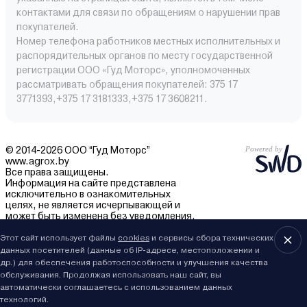
контактами для связи по обращениям о нарушении прав
покупателей.
Номер телефона работников местных исполнительных и
распорядительных органов по месту государственной
регистрации ООО «Гуд Моторс», уполномоченных
рассматривать обращения покупателей: 375 17
3771393,+375 17 3181333,+375 17 3608211.
© 2014-2026 ООО “Гуд Моторс”
www.agrox.by
Все права защищены.
Информация на сайте представлена
исключительно в ознакомительных
целях, не является исчерпывающей и
может быть изменена без уведомления.
Внешний вид товаров может отличаться.
За подробностями обращайтесь в отдел
Этот сайт использует файлы
cookies
и сервисы сбора технических
продаж.
данных посетителей (данные об IP-адресе, местоположении и
др.) для обеспечения работоспособности и улучшения качества
обслуживания. Продолжая использовать наш сайт, вы
автоматически соглашаетесь с использованием данных
технологий.