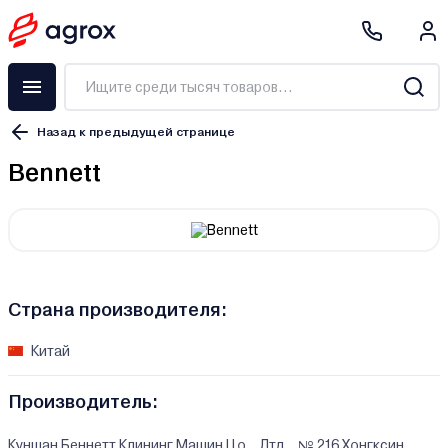
Назад к предыдущей странице
Bennett
Страна производителя:
Китай
Производитель:
Куншан Беннетт Клининг Машин Цо., Лтд., № 216 Хонгксин