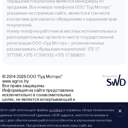
обращения покупателей являются менеджеры по
продажам. Все номера телефонов ООО "Гуд Моторс"
указанные на страницах сайта, являются в том числе
контактами для связи по обращениям о нарушении прав
покупателей.
Номер телефона работников местных исполнительных и
распорядительных органов по месту государственной
регистрации ООО «Гуд Моторс», уполномоченных
рассматривать обращения покупателей: 375 17
3771393,+375 17 3181333,+375 17 3608211.
© 2014-2026 ООО “Гуд Моторс”
www.agrox.by
Все права защищены.
Информация на сайте представлена
исключительно в ознакомительных
целях, не является исчерпывающей и
может быть изменена без уведомления.
Внешний вид товаров может отличаться.
Этот сайт использует файлы
cookies
и сервисы сбора технических
За подробностями обращайтесь в отдел
данных посетителей (данные об IP-адресе, местоположении и
продаж.
др.) для обеспечения работоспособности и улучшения качества
обслуживания. Продолжая использовать наш сайт, вы