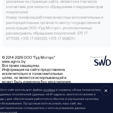
указанные на страницах сайта, являются в том числе
контактами для связи по обращениям о нарушении прав
покупателей.
Номер телефона работников местных исполнительных и
распорядительных органов по месту государственной
регистрации ООО «Гуд Моторс», уполномоченных
рассматривать обращения покупателей: 375 17
3771393,+375 17 3181333,+375 17 3608211.
© 2014-2026 ООО “Гуд Моторс”
www.agrox.by
Все права защищены.
Информация на сайте представлена
исключительно в ознакомительных
целях, не является исчерпывающей и
может быть изменена без уведомления.
Внешний вид товаров может отличаться.
За подробностями обращайтесь в отдел
Этот сайт использует файлы
cookies
и сервисы сбора технических
продаж.
данных посетителей (данные об IP-адресе, местоположении и
др.) для обеспечения работоспособности и улучшения качества
обслуживания. Продолжая использовать наш сайт, вы
автоматически соглашаетесь с использованием данных
технологий.