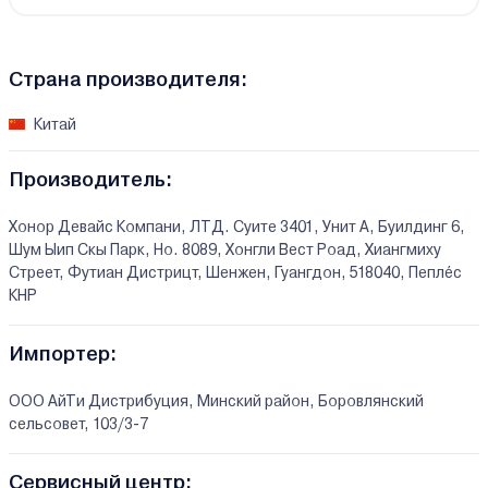
Страна производителя:
Китай
Производитель:
Хонор Девайс Компани, ЛТД. Суите 3401, Унит A, Буилдинг 6,
Шум Ыип Скы Парк, Но. 8089, Хонгли Вест Роад, Xиангмиху
Стреет, Футиан Дистрицт, Шенжен, Гуангдон, 518040, Пепле`с
КНР
Импортер:
ООО АйТи Дистрибуция, Минский район, Боровлянский
сельсовет, 103/3-7
Сервисный центр: