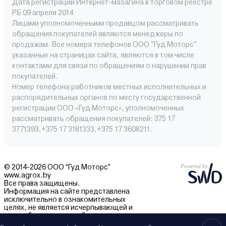
Дата регистрации Интернет-мазагина в торговом реестре
РБ 09 апреля 2014
Лицами уполномоченными продавцом рассматривать
обращения покупателей являются менеджеры по
продажам. Все номера телефонов ООО "Гуд Моторс"
указанные на страницах сайта, являются в том числе
контактами для связи по обращениям о нарушении прав
покупателей.
Номер телефона работников местных исполнительных и
распорядительных органов по месту государственной
регистрации ООО «Гуд Моторс», уполномоченных
рассматривать обращения покупателей: 375 17
3771393,+375 17 3181333,+375 17 3608211.
© 2014-2026 ООО “Гуд Моторс”
www.agrox.by
Все права защищены.
Информация на сайте представлена
исключительно в ознакомительных
целях, не является исчерпывающей и
может быть изменена без уведомления.
Внешний вид товаров может отличаться.