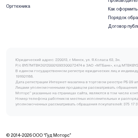
Производите
Оргтехника
Как оформить
Порядок обр
Договор публ
Юридический адрес: 220013, г. Минск, ул. Я.Коласа 63, 3н.
Р/с BY57MTBK30120001093300072474 в ЗАО «МТБанк», код MTBKBY2
В едином государственном регистре юридических лиц и индивид
191601188.
Дата регистрации Интернет-мазагина в торговом реестре РБ 09 а
Лицами уполномоченными продавцом рассматривать обращения 
Моторс" указанные на страницах сайта, являются в том числе ко
Номер телефона работников местных исполнительных и распоряд
уполномоченных рассматривать обращения покупателей: 375 17 377
© 2014-2026 ООО “Гуд Моторс”