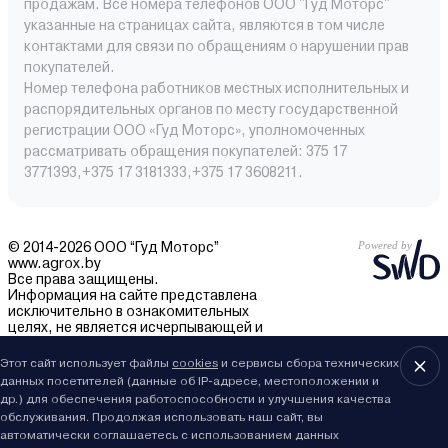
продажам. Все номера телефонов ООО "Гуд Моторс"
указанные на страницах сайта, являются в том числе
контактами для связи по обращениям о нарушении прав
покупателей.
Номер телефона работников местных исполнительных и
распорядительных органов по месту государственной
регистрации ООО «Гуд Моторс», уполномоченных
рассматривать обращения покупателей: 375 17
3771393,+375 17 3181333,+375 17 3608211.
© 2014-2026 ООО “Гуд Моторс”
www.agrox.by
Все права защищены.
Информация на сайте представлена
исключительно в ознакомительных
целях, не является исчерпывающей и
может быть изменена без уведомления.
Внешний вид товаров может отличаться.
Этот сайт использует файлы
cookies
и сервисы сбора технических
За подробностями обращайтесь в отдел
данных посетителей (данные об IP-адресе, местоположении и
продаж.
др.) для обеспечения работоспособности и улучшения качества
обслуживания. Продолжая использовать наш сайт, вы
автоматически соглашаетесь с использованием данных