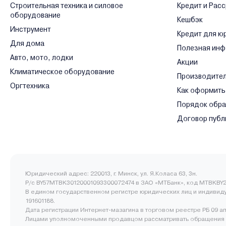
Строительная техника и силовое
Кредит и Рас
оборудование
Кешбэк
Инструмент
Кредит для ю
Для дома
Полезная ин
Авто, мото, лодки
Акции
Климатическое оборудование
Производите
Оргтехника
Как оформить
Порядок обр
Договор публ
Юридический адрес: 220013, г. Минск, ул. Я.Коласа 63, 3н.
Р/с BY57MTBK30120001093300072474 в ЗАО «МТБанк», код MTBKBY2
В едином государственном регистре юридических лиц и индивид
191601188.
Дата регистрации Интернет-мазагина в торговом реестре РБ 09 а
Лицами уполномоченными продавцом рассматривать обращения 