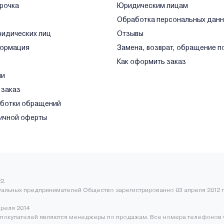
срочка
Юридическим лицам
Обработка персональных дан
ридических лиц
Отзывы
формация
Замена, возврат, обращение п
Как оформить заказ
ли
 заказ
аботки обращений
ичной оферты
2.
уальных предпринимателей Общество зарегистрированно 03 апреля 2012 г
преля 2014
покупателей являются менеджеры по продажам. Все номера телефонов 