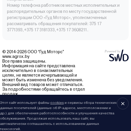
Номер телефона работников местных исполнительных и
распорядительных органов по месту государственной
регистрации ООО «Гуд Моторс», уполномоченных
рассматривать обращения покупателей: 375 17
3771393,+375 17 3181333,+375 17 3608211.
© 2014-2026 ООО “Гуд Моторс”
www.agrox.by
Все права защищены.
Информация на сайте представлена
исключительно в ознакомительных
целях, не является исчерпывающей и
может быть изменена без уведомления.
Внешний вид товаров может отличаться.
За подробностями обращайтесь в отдел
продаж.
Этот сайт использует файлы
cookies
и сервисы сбора технических
данных посетителей (данные об IP-адресе, местоположении и
др.) для обеспечения работоспособности и улучшения качества
обслуживания. Продолжая использовать наш сайт, вы
автоматически соглашаетесь с использованием данных
технологий.