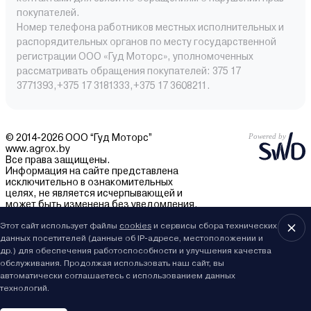
покупателей.
Номер телефона работников местных исполнительных и
распорядительных органов по месту государственной
регистрации ООО «Гуд Моторс», уполномоченных
рассматривать обращения покупателей: 375 17
3771393,+375 17 3181333,+375 17 3608211.
© 2014-2026 ООО “Гуд Моторс”
www.agrox.by
Все права защищены.
Информация на сайте представлена
исключительно в ознакомительных
целях, не является исчерпывающей и
может быть изменена без уведомления.
Внешний вид товаров может отличаться.
Этот сайт использует файлы
За подробностями обращайтесь в отдел
cookies
и сервисы сбора технических
продаж.
данных посетителей (данные об IP-адресе, местоположении и
др.) для обеспечения работоспособности и улучшения качества
обслуживания. Продолжая использовать наш сайт, вы
автоматически соглашаетесь с использованием данных
технологий.