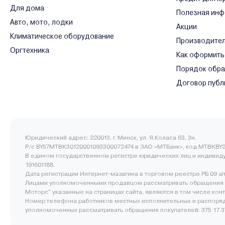
Для дома
Полезная ин
Авто, мото, лодки
Акции
Климатическое оборудование
Производите
Оргтехника
Как оформить
Порядок обр
Договор публ
Юридический адрес: 220013, г. Минск, ул. Я.Коласа 63, 3н.
Р/с BY57MTBK30120001093300072474 в ЗАО «МТБанк», код MTBKBY2
В едином государственном регистре юридических лиц и индивид
191601188.
Дата регистрации Интернет-мазагина в торговом реестре РБ 09 а
Лицами уполномоченными продавцом рассматривать обращения 
Моторс" указанные на страницах сайта, являются в том числе ко
Номер телефона работников местных исполнительных и распоряд
уполномоченных рассматривать обращения покупателей: 375 17 377