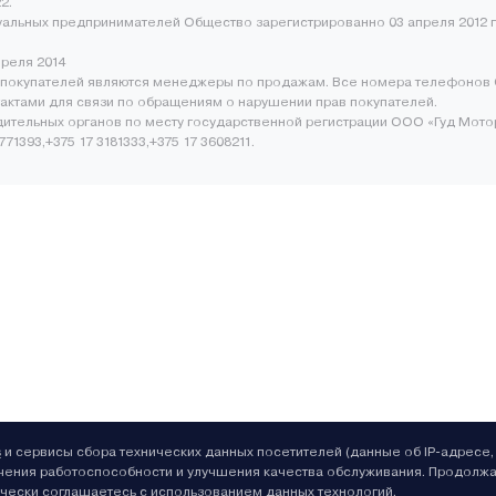
2.
уальных предпринимателей Общество зарегистрированно 03 апреля 2012 г
преля 2014
покупателей являются менеджеры по продажам. Все номера телефонов 
нтактами для связи по обращениям о нарушении прав покупателей.
ительных органов по месту государственной регистрации ООО «Гуд Мото
1393,+375 17 3181333,+375 17 3608211.
s
и сервисы сбора технических данных посетителей (данные об IP-адресе,
чения работоспособности и улучшения качества обслуживания. Продолж
ически соглашаетесь с использованием данных технологий.