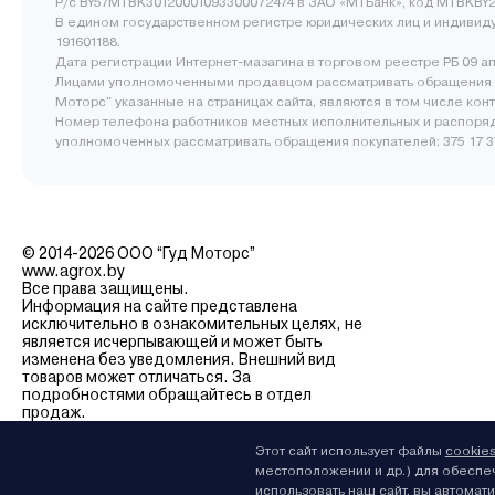
Р/с BY57MTBK30120001093300072474 в ЗАО «МТБанк», код MTBKBY2
В едином государственном регистре юридических лиц и индивид
191601188.
Дата регистрации Интернет-мазагина в торговом реестре РБ 09 а
Лицами уполномоченными продавцом рассматривать обращения 
Моторс" указанные на страницах сайта, являются в том числе ко
Номер телефона работников местных исполнительных и распоряд
уполномоченных рассматривать обращения покупателей: 375 17 377
© 2014-2026 ООО “Гуд Моторс”
www.agrox.by
Все права защищены.
Информация на сайте представлена
исключительно в ознакомительных целях, не
является исчерпывающей и может быть
изменена без уведомления. Внешний вид
товаров может отличаться. За
подробностями обращайтесь в отдел
продаж.
Этот сайт использует файлы
cookie
местоположении и др.) для обеспе
использовать наш сайт, вы автомат