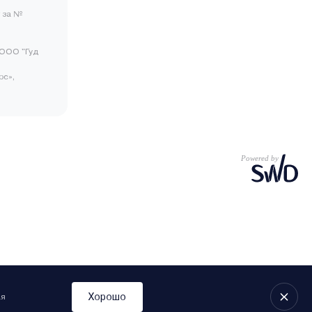
 за №
ООО "Гуд
рс»,
Хорошо
ая