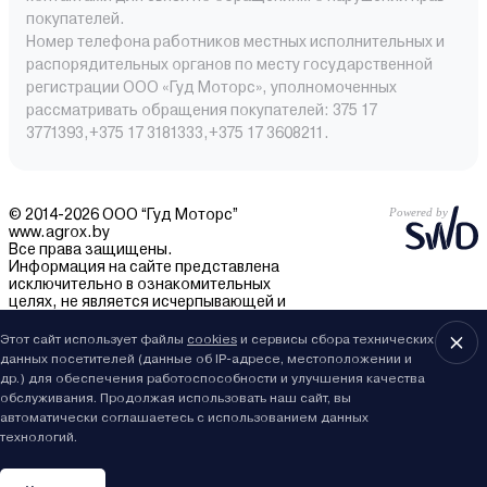
покупателей.
Номер телефона работников местных исполнительных и
распорядительных органов по месту государственной
регистрации ООО «Гуд Моторс», уполномоченных
рассматривать обращения покупателей: 375 17
3771393,+375 17 3181333,+375 17 3608211.
© 2014-2026 ООО “Гуд Моторс”
www.agrox.by
Все права защищены.
Информация на сайте представлена
исключительно в ознакомительных
целях, не является исчерпывающей и
может быть изменена без уведомления.
Внешний вид товаров может отличаться.
Этот сайт использует файлы
cookies
и сервисы сбора технических
За подробностями обращайтесь в отдел
данных посетителей (данные об IP-адресе, местоположении и
продаж.
др.) для обеспечения работоспособности и улучшения качества
обслуживания. Продолжая использовать наш сайт, вы
автоматически соглашаетесь с использованием данных
технологий.