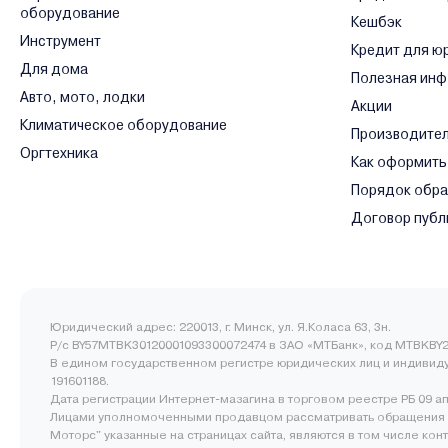
оборудование
Кешбэк
Инструмент
Кредит для ю
Для дома
Полезная ин
Авто, мото, лодки
Акции
Климатическое оборудование
Производите
Оргтехника
Как оформить
Порядок обр
Договор публ
Юридический адрес: 220013, г. Минск, ул. Я.Коласа 63, 3н.
Р/с BY57MTBK30120001093300072474 в ЗАО «МТБанк», код MTBKBY2
В едином государственном регистре юридических лиц и индивид
191601188.
Дата регистрации Интернет-мазагина в торговом реестре РБ 09 а
Лицами уполномоченными продавцом рассматривать обращения 
Моторс" указанные на страницах сайта, являются в том числе ко