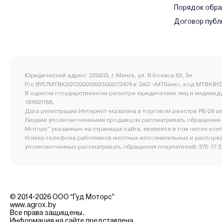
Порядок обр
Договор публ
Юридический адрес: 220013, г. Минск, ул. Я.Коласа 63, 3н.
Р/с BY57MTBK30120001093300072474 в ЗАО «МТБанк», код MTBKBY2
В едином государственном регистре юридических лиц и индивид
191601188.
Дата регистрации Интернет-мазагина в торговом реестре РБ 09 а
Лицами уполномоченными продавцом рассматривать обращения 
Моторс" указанные на страницах сайта, являются в том числе ко
Номер телефона работников местных исполнительных и распоряд
уполномоченных рассматривать обращения покупателей: 375 17 377
© 2014-2026 ООО “Гуд Моторс”
www.agrox.by
Все права защищены.
Информация на сайте представлена