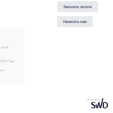
Заказать звонок
Написать нам
 за №
ООО "Гуд
рс»,