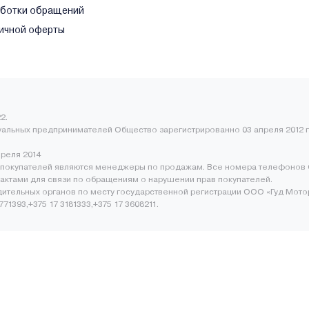
аботки обращений
ичной оферты
2.
уальных предпринимателей Общество зарегистрированно 03 апреля 2012 г
преля 2014
покупателей являются менеджеры по продажам. Все номера телефонов 
нтактами для связи по обращениям о нарушении прав покупателей.
ительных органов по месту государственной регистрации ООО «Гуд Мото
1393,+375 17 3181333,+375 17 3608211.