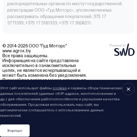
распорядительных органов по месту государственной
регистрации ООО «Гуд Моторс», уполномоченных
рассматривать обращения покупателей: 375 17
3771393,+375 17 3181333,+375 17 3608211.
© 2014-2026 ООО “Гуд Моторс”
www.agrox.by
Все права защищены.
Информация на сайте представлена
исключительно в ознакомительных
целях, не является исчерпывающей и
может быть изменена без уведомления.
Внешний вид товаров может отличаться.
За подробностями обращайтесь в отдел
Этот сайт использует файлы
cookies
и сервисы сбора технических
продаж.
данных посетителей (данные об IP-адресе, местоположении и
др.) для обеспечения работоспособности и улучшения качества
обслуживания. Продолжая использовать наш сайт, вы
автоматически соглашаетесь с использованием данных
технологий.
Хорошо
Каталог
Сравнить
Вы смотрели
Избранное
Корзина