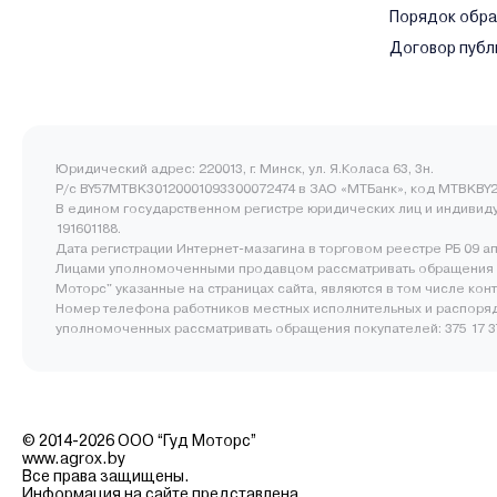
Порядок обр
Договор публ
Юридический адрес: 220013, г. Минск, ул. Я.Коласа 63, 3н.
Р/с BY57MTBK30120001093300072474 в ЗАО «МТБанк», код MTBKBY2
В едином государственном регистре юридических лиц и индивид
191601188.
Дата регистрации Интернет-мазагина в торговом реестре РБ 09 а
Лицами уполномоченными продавцом рассматривать обращения 
Моторс" указанные на страницах сайта, являются в том числе ко
Номер телефона работников местных исполнительных и распоряд
уполномоченных рассматривать обращения покупателей: 375 17 377
© 2014-2026 ООО “Гуд Моторс”
www.agrox.by
Все права защищены.
Информация на сайте представлена