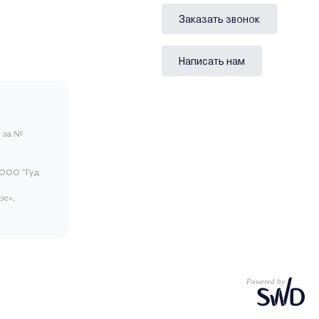
Заказать звонок
Написать нам
 за №
ООО "Гуд
рс»,