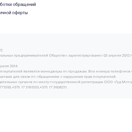
аботки обращений
ичной оферты
2.
уальных предпринимателей Общество зарегистрированно 03 апреля 2012 г
преля 2014
покупателей являются менеджеры по продажам. Все номера телефонов 
нтактами для связи по обращениям о нарушении прав покупателей.
ительных органов по месту государственной регистрации ООО «Гуд Мото
1393,+375 17 3181333,+375 17 3608211.