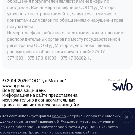
обращения покупателей являются менеджеры по
продажам. Все номера телефонов ООО "Гуд Моторс"
указанные на страницах сайта, являются в том числе
контактами для связи по обращениям о нарушении прав
покупателей.
Номер телефона работников местных исполнительных и
распорядительных органов по месту государственной
регистрации ООО «Гуд Моторс», уполномоченных
рассматривать обращения покупателей: 375 17
3771393,+375 17 3181333,+375 17 3608211.
© 2014-2026 ООО “Гуд Моторс”
www.agrox.by
Все права защищены.
Информация на сайте представлена
исключительно в ознакомительных
целях, не является исчерпывающей и
может быть изменена без уведомления.
Внешний вид товаров может отличаться.
Этот сайт использует файлы
cookies
и сервисы сбора технических
За подробностями обращайтесь в отдел
данных посетителей (данные об IP-адресе, местоположении и
продаж.
др.) для обеспечения работоспособности и улучшения качества
обслуживания. Продолжая использовать наш сайт, вы