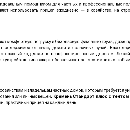
т идеальным помощником для частных и профессиональных пол
ляют использовать прицеп ежедневно — в хозяйстве, на стро
ают комфортную погрузку и безопасную фиксацию груза, даже п
ет содержимое от пыли, дождя и солнечных лучей. Благодар
ет плавный ход даже по неасфальтированным дорогам. Лёгкий 
ое устройство типа «шар» обеспечивает совместимость с любы
хозяйствам и владельцам частных домов, которым требуется у
ования или личных вещей.
Кремень Стандарт плюс с тентом
й, практичный прицеп на каждый день.