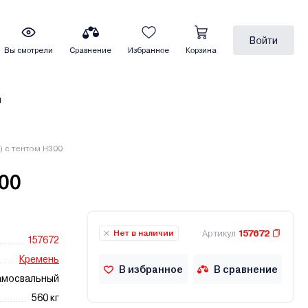
Войти
Вы смотрели
Сравнение
Избранное
Корзина
ы
) с тентом Н300
00
Артикул
157672
Нет в наличии
157672
Кремень
В избранное
В сравнение
амосвальный
560 кг