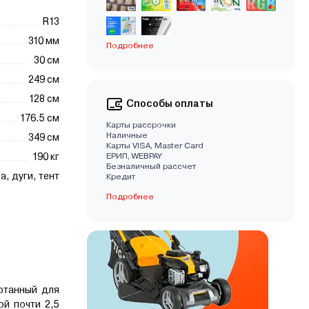
R13
310 мм
Подробнее
30 см
249 см
128 см
Способы оплаты
176.5 см
Карты рассрочки
Наличные
349 см
Карты VISA, Master Card
190 кг
EРИП, WEBPAY
Безналичный рассчет
а, дуги, тент
Кредит
Подробнее
отанный для
й почти 2,5