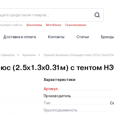
пулярно сейчас
Бензопилы
Мотоблоки
Газонокосилки
Водонагреватели
Аэраторы
Доставка и оплата
Контакты
Статьи
Бренд
е прицепы
Кремень
Прицеп Кремень Стандарт плюс (2.5х1.3х0.31м
с (2.5х1.3х0.31м) с тентом Н3
Характеристики
Артикул
Производитель
Тип
С
Грузоподъемность