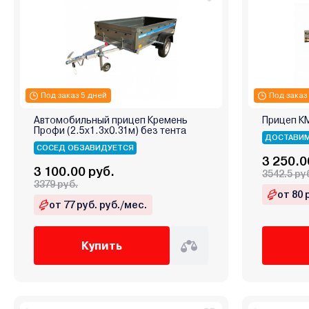
Под заказ 5 дней
Под заказ
Автомобильный прицеп Кремень
Прицеп КМ
Профи (2.5х1.3х0.31м) без тента
ДОСТАВИМ
СОСЕД ОБЗАВИДУЕТСЯ
3 250.0
3 100.00 руб.
3542.5 ру
3379 руб.
от 80 
от 77 руб. руб./мес.
Купить