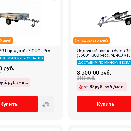
 5 дней
Под заказ 5 дней
З Народный (7194 C2 Pro)
Лодочный прицеп Avtos B
(3500*1300 ресс.AL-KO R13
 ПО МИНСКУ БЕСПЛАТНО
ДОСТАВИМ ПО МИНСКУ БЕСПЛ
0 руб.
3 500.00 руб.
б.
3815 руб.
руб. руб./мес.
от 87 руб. руб./мес.
Купить
Купить