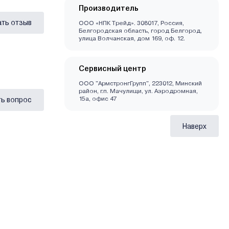
Производитель
ать отзыв
ООО «НПК Трейд». 308017, Россия,
Белгородская область, город Белгород,
улица Волчанская, дом 169, оф. 12.
Сервисный центр
ООО "АрмстронгГрупп", 223012, Минский
район, г.п. Мачулищи, ул. Аэродромная,
15а, офис 47
ь вопрос
Наверх