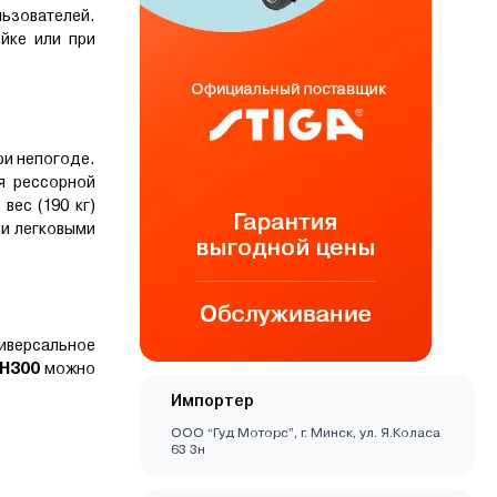
ьзователей.
йке или при
ри непогоде.
я рессорной
вес (190 кг)
ми легковыми
ниверсальное
 Н300
можно
Импортер
ООО “Гуд Моторс”, г. Минск, ул. Я.Коласа
63 3н