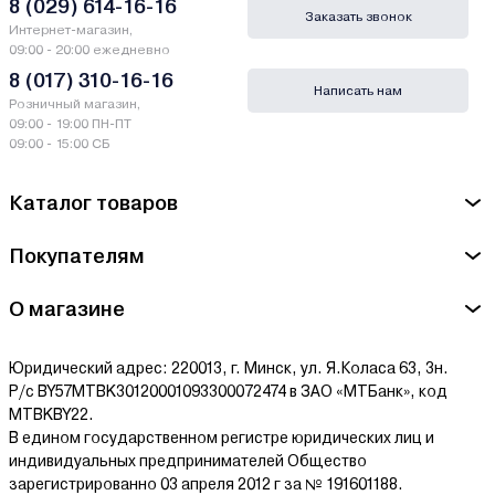
ведущих банков Беларуси.
8 (029) 614-16-16
Заказать звонок
Интернет-магазин,
Гарантии и сервис - Автомобильные прицепы
09:00 - 20:00 ежедневно
Викинг
8 (017) 310-16-16
Написать нам
Розничный магазин,
Производитель Викинг - ООО Проектно-конструкторское бюро
09:00 - 19:00 ПН-ПТ
"ЗВЕЗДА", г. Ижевск, Воткинское шоссе, дом 170Е, офис 703,
09:00 - 15:00 СБ
РФ
Каталог товаров
Сервисный центр Викинг - ООО "ТехноАгро" 246010, Беларусь,
г. Гомель, ул. Могилевская, 1 «А», корп. 3-2А, оф. б/н.
Покупателям
Ознакомиться с условиями оплаты и доставки товара можно
здесь.
О магазине
Юридический адрес: 220013, г. Минск, ул. Я.Коласа 63, 3н.
Р/с BY57MTBK30120001093300072474 в ЗАО «МТБанк», код
MTBKBY22.
В едином государственном регистре юридических лиц и
индивидуальных предпринимателей Общество
зарегистрированно 03 апреля 2012 г за № 191601188.