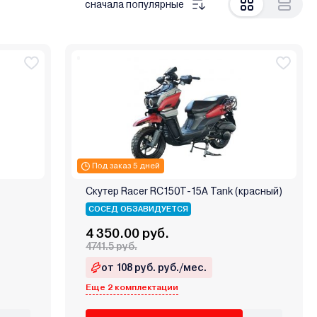
сначала популярные
Под заказ 5 дней
Скутер Racer RC150T-15A Tank (красный)
СОСЕД ОБЗАВИДУЕТСЯ
4 350.00 руб.
4741.5 руб.
от 108 руб. руб./мес.
Еще 2 комплектации