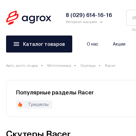
8 (029) 614-16-16
Интернет-магазин
По
Каталог товаров
О нас
Акции
Авто, мото, лодки
Мототехника
Скутеры
Racer
Популярные разделы Racer
Трициклы
Скутеры Racer