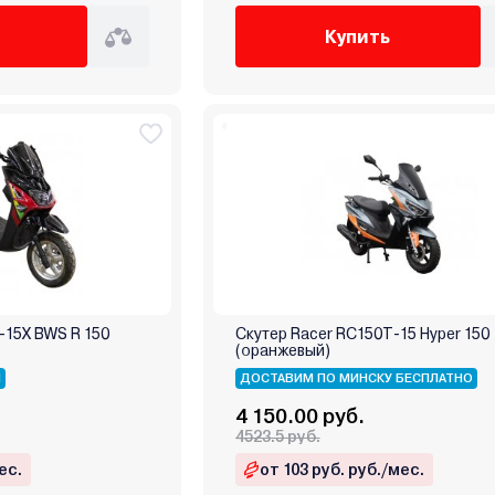
Купить
-15X BWS R 150
Скутер Racer RC150T-15 Hyper 150
(оранжевый)
Я
ДОСТАВИМ ПО МИНСКУ БЕСПЛАТНО
4 150.00 руб.
4523.5 руб.
ес.
от 103 руб. руб./мес.