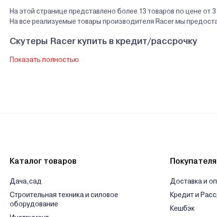
На этой странице представлено более 13 товаров по цене от 3
На все реализуемые товары производителя Racer мы предост
Скутеры Racer купить в кредит/рассрочку
Показать полностью
В нашем интернет-магазине Вы можете приобристи товары Racer
банков Беларуси.
Гарантии и сервис - Скутеры Racer
Производитель Racer - Компания «Рейсер», пр-т Космонавтов, д
Сервисный центр Racer - ООО "ТехноАгро", 246010, г. Гомель, у
Ознакомиться с условиями оплаты и доставки товара можно
з
Каталог товаров
Покупател
Дача,сад
Доставка и о
Строительная техника и силовое
Кредит и Рас
оборудование
Кешбэк