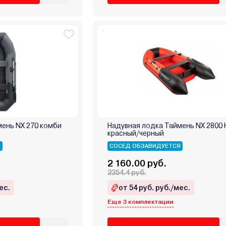
мень NX 270 комби
Надувная лодка Таймень NX 2800
красный/черный
Я
СОСЕД ОБЗАВИДУЕТСЯ
2 160.00 руб.
2354.4 руб.
ес.
от 54 руб. руб./мес.
Еще 3 комплектации