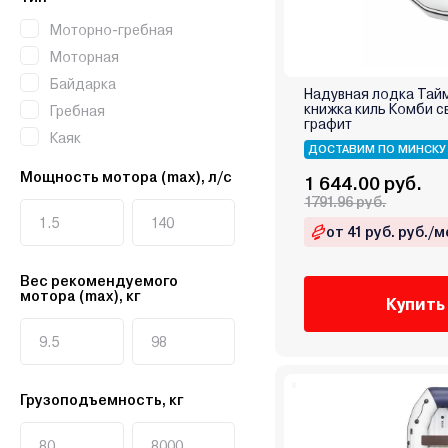
Моторно-гребная
Моторная
Байдарка
Надувная лодка Тайм
книжка киль Комби с
Гребная
графит
Каяк
ДОСТАВИМ ПО МИНСКУ
Мощность мотора (max), л/c
1 644.00 руб.
1791.96 руб.
от 41 руб. руб./м
Вес рекомендуемого
мотора (max), кг
Купить
Грузоподъемность, кг