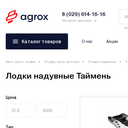
8 (029) 614-16-16
Интернет-магазин
По
Каталог товаров
О нас
Акции
Авто, мото, лодки
Лодки, яхты, моторы
Лодки надувные
Т
Лодки надувные Таймень
Цена
Тип