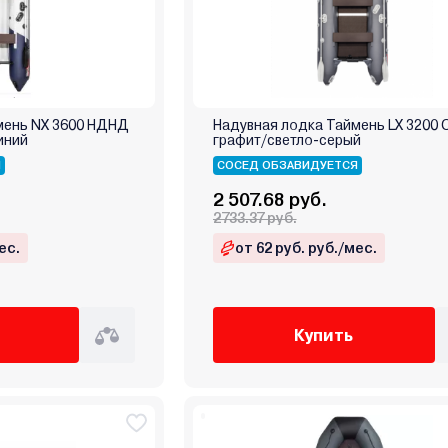
мень NX 3600 НДНД
Надувная лодка Таймень LX 3200 
иний
графит/светло-серый
Я
СОСЕД ОБЗАВИДУЕТСЯ
2 507.68 руб.
2733.37 руб.
ес.
от 62 руб. руб./мес.
Купить