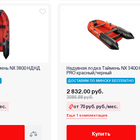
мень NX 3800 НДНД
Надувная лодка Таймень NX 3400
й
PRO красный/черный
Я
ДОСТАВИМ ПО МИНСКУ БЕСПЛАТНО
2 832.00 руб.
3086.88 руб.
ес.
от 70 руб. руб./мес.
Еще 1 комплектация
Купить