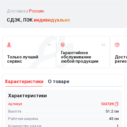
Доставка в
Россию
СДЭК, ПЭК
индивидуально
01
02
Гарантийное
Только лучший
обслуживание
Доста
сервис
любой продукции
регио
Характеристики
О товаре
Характеристики
Артикул
133729
Высота
51.2 см
Рабочая ширина
43 см
Количество рядов
1