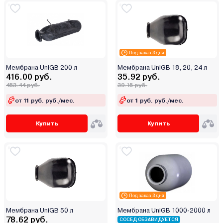
Пластик
Полипропилен
Gardana
Полиэтилен
Eco
Резина
Под заказ 3 дня
Gardena
Сталь
Мембрана UniGB 200 л
Мембрана UniGB 18, 20, 24 л
Универсальный
Стекловолокно
416.00 руб.
35.92 руб.
453.44 руб.
39.15 руб.
Тестиль
Чугун
от 11 руб. руб./мес.
от 1 руб. руб./мес.
Купить
Купить
Под заказ 3 дня
Мембрана UniGB 50 л
Мембрана UniGB 1000-2000 л
78.62 руб.
СОСЕД ОБЗАВИДУЕТСЯ