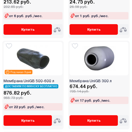
213.62 руб.
24.75 руб.
Гидроаккумулятора
Реле давления
232.85 руб.
26.98 руб.
Насоса
Оголовок
от 6 руб. руб./мес.
от 1 руб. руб./мес.
Насосной станции
Поплавковый выключатель
Шланга
Поводка
Купить
Купить
Фильтра
Блок управления
Кабеля
Комплект автоматики
Бака
Выключатель
EPDM
Под заказ 3 дня
Бронза
Мембрана UniGB 500-600 л
Мембрана UniGB 300 л
674.44 руб.
ДОСТАВИМ ПО МИНСКУ БЕСПЛАТНО
Латунь
735.14 руб.
876.82 руб.
Металл
955.73 руб.
от 17 руб. руб./мес.
Нержавеющая сталь
от 22 руб. руб./мес.
Нет данных
ПВХ
Купить
Купить
Пищевая резина