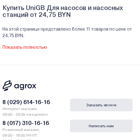
Купить UniGB Для насосов и насосных
станций от 24,75 BYN
На этой странице представлено более 11 товаров по цене от
24,75 BYN.
На все реализуемые товары производителя UniGB мы
Показать полностью
предоставляем официальную гарантию.
Для насосов и насосных станций UniGB купить
в кредит/рассрочку
В нашем интернет-магазине Вы можете приобристи товары
UniGB за наличный и безналичный расчет. А также в кредит,
рассрочку и лизинг - у нас только самые выгодные условия от
ведущих банков Беларуси.
8 (029) 614-16-16
Заказать звонок
Интернет-магазин,
Гарантии и сервис - Для насосов и насосных
09:00 - 20:00 ежедневно
станций UniGB
8 (017) 310-16-16
Написать нам
Розничный магазин,
Производитель UniGB - ООО «УНИДЖИБИ», село Вожово,
09:00 - 19:00 ПН-ПТ
Кромской район, Орловская область, РФ