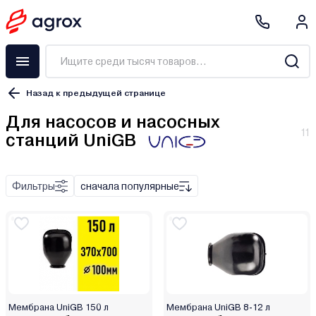
Назад к предыдущей странице
Для насосов и насосных
11
станций UniGB
Частотный преобразователь
Шланг
Скважинный адаптер
Фильтры
сначала популярные
Обратный клапан
Фильтр
Картридж
Фитинг
Манометр
Муфта термоусадочная
Мембрана UniGB 150 л
Мембрана UniGB 8-12 л
Мембрана