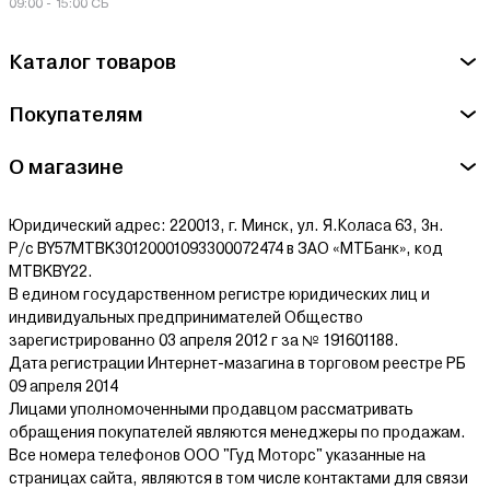
09:00 - 15:00 СБ
Сервисный центр UniGB - Частное предприятие "ЦСВ", г.
Каталог товаров
Минск,ул. Наполеона Орды, д.27, оф. 120
Ознакомиться с условиями оплаты и доставки товара можно
Покупателям
здесь.
О магазине
Юридический адрес: 220013, г. Минск, ул. Я.Коласа 63, 3н.
Р/с BY57MTBK30120001093300072474 в ЗАО «МТБанк», код
MTBKBY22.
В едином государственном регистре юридических лиц и
индивидуальных предпринимателей Общество
зарегистрированно 03 апреля 2012 г за № 191601188.
Дата регистрации Интернет-мазагина в торговом реестре РБ
09 апреля 2014
Лицами уполномоченными продавцом рассматривать
обращения покупателей являются менеджеры по продажам.
Все номера телефонов ООО "Гуд Моторс" указанные на
страницах сайта, являются в том числе контактами для связи