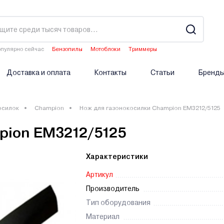
пулярно сейчас
Бензопилы
Мотоблоки
Триммеры
Газонокосилки
Опрыскиватели аккумуляторные
Доставка и оплата
Контакты
Статьи
Бренд
осилок
Champion
Нож для газонокосилки Champion EM3212/5125
pion EM3212/5125
Характеристики
Артикул
Производитель
Тип оборудования
Материал