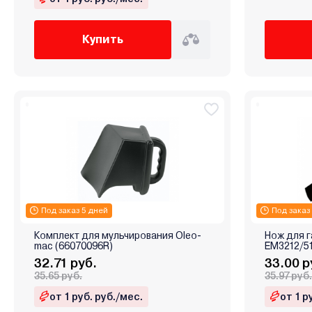
Купить
Под заказ 5 дней
Под заказ
Комплект для мульчирования Oleo-
Нож для 
mac (66070096R)
EM3212/5
32.71 руб.
33.00 р
35.65 руб.
35.97 руб.
от 1 руб. руб./мес.
от 1 р