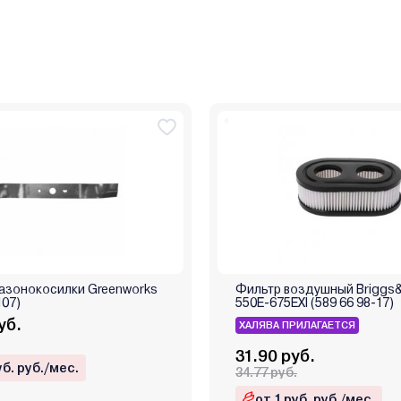
газонокосилки Greenworks
Фильтр воздушный Briggs&
107)
550E-675EXI (589 66 98-17)
уб.
ХАЛЯВА ПРИЛАГАЕТСЯ
31.90 руб.
уб. руб./мес.
34.77 руб.
от 1 руб. руб./мес.