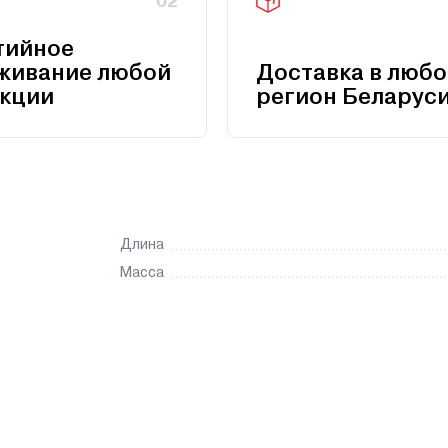
02
тийное
живание любой
Доставка в любо
кции
регион Беларус
Длина
Масса