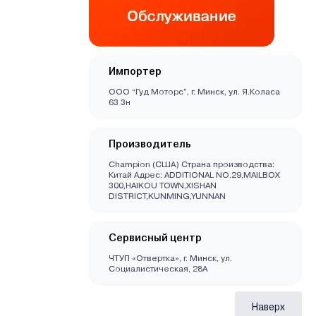
Импортер
ООО “Гуд Моторс”, г. Минск, ул. Я.Коласа
63 3н
Производитель
Champion (США) Страна производства:
Китай Адрес: ADDITIONAL NO.29,MAILBOX
300,HAIKOU TOWN,XISHAN
DISTRICT,KUNMING,YUNNAN
Сервисный центр
ЧТУП «Отвертка», г. Минск, ул.
Социалистическая, 28А
Наверх