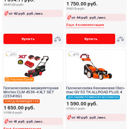
1 750.00 руб.
1847.23 руб.
1907.5 руб.
от 42 руб. руб./мес.
от 44 руб. руб./мес.
Еще 4 комплектации
Купить
Купить
5
(3)
4
(4)
Под заказ 5 дней
Газонокосилка аккумуляторная
Газонокосилка бензиновая Oleo-
Wortex CLM 4536-4 XLT SET
mac GV 53 TK ALLROAD PLUS 4
(2334160)
ДОСТАВИМ ПО МИНСКУ БЕСПЛАТНО
СОСЕД ОБЗАВИДУЕТСЯ
1 590.00 руб.
1 650.00 руб.
1733.1 руб.
1798.5 руб.
от 40 руб. руб./мес.
от 41 руб. руб./мес.
Еще 4 комплектации