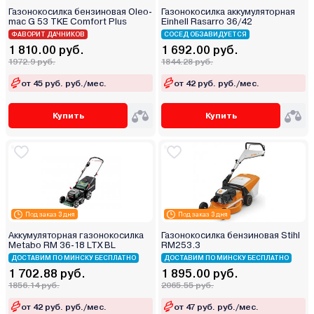
Газонокосилка бензиновая Oleo-
Газонокосилка аккумуляторная
mac G 53 TKE Comfort Plus
Einhell Rasarro 36/42
ФАВОРИТ ДАЧНИКОВ
СОСЕД ОБЗАВИДУЕТСЯ
1 810.00 руб.
1 692.00 руб.
1972.9 руб.
1844.28 руб.
от 45 руб. руб./мес.
от 42 руб. руб./мес.
Купить
Купить
Под заказ 3 дня
Под заказ 3 дня
Аккумуляторная газонокосилка
Газонокосилка бензиновая Stihl
Metabo RM 36-18 LTX BL
RM253.3
ДОСТАВИМ ПО МИНСКУ БЕСПЛАТНО
ДОСТАВИМ ПО МИНСКУ БЕСПЛАТНО
1 702.88 руб.
1 895.00 руб.
1856.14 руб.
2065.55 руб.
от 42 руб. руб./мес.
от 47 руб. руб./мес.