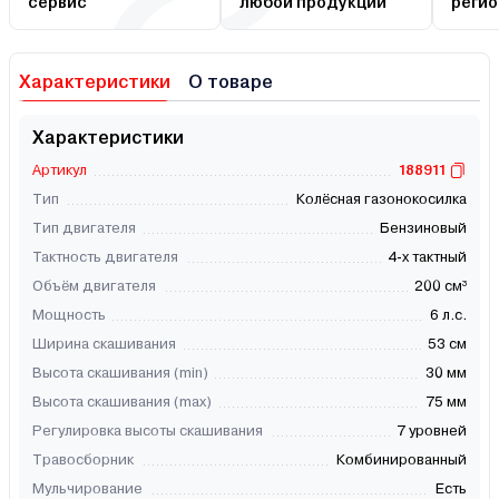
сервис
любой продукции
регио
Характеристики
О товаре
Характеристики
Артикул
188911
Тип
Колёсная газонокосилка
Тип двигателя
Бензиновый
Тактность двигателя
4-х тактный
Объём двигателя
200 см³
Мощность
6 л.с.
Ширина скашивания
53 см
Высота скашивания (min)
30 мм
Высота скашивания (max)
75 мм
Регулировка высоты скашивания
7 уровней
Травосборник
Комбинированный
Мульчирование
Есть