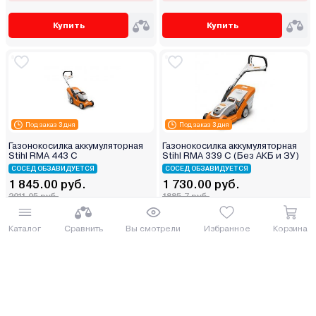
Купить
Купить
Под заказ 3 дня
Под заказ 3 дня
Газонокосилка аккумуляторная
Газонокосилка аккумуляторная
Stihl RMA 443 C
Stihl RMA 339 C (Без АКБ и ЗУ)
СОСЕД ОБЗАВИДУЕТСЯ
СОСЕД ОБЗАВИДУЕТСЯ
1 845.00 руб.
1 730.00 руб.
2011.05 руб.
1885.7 руб.
от 46 руб. руб./мес.
от 43 руб. руб./мес.
Каталог
Сравнить
Вы смотрели
Избранное
Корзина
Купить
Купить
5
(3)
5
(3)