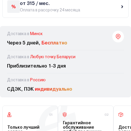
от 315 / мес.
Оплата в рассрочку 24 месяца
Доставка в
Минск
Через 5 дней,
Бесплатно
Доставка в
Любую точку Беларуси
Приблизительно 1-3 дня
Доставка в
Россию
СДЭК, ПЭК
индивидуально
01
02
Гарантийное
Только лучший
обслуживание
Доста