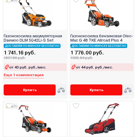
5
(3)
Газонокосилка аккумуляторная
Газонокосилка бензиновая Oleo-
Daewoo DLM 5042Li-S Set
Mac G 48 TKE Allroad Plus 4
ДОСТАВИМ ПО МИНСКУ БЕСПЛАТНО
ДОСТАВИМ ПО МИНСКУ БЕСПЛАТНО
1 741.16 руб.
1 776.00 руб.
1897.86 руб.
1935.84 руб.
от 43 руб. руб./мес.
от 44 руб. руб./мес.
Еще 1 комплектация
Купить
Купить
5
(3)