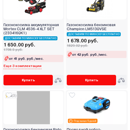
Газонокосилка аккумуляторная
Газонокосилка бензиновая
Wortex CLM 4536-4 XLT SET
Champion LM5130VSE
(2334160K1)
ДОСТАВИМ ПО МИНСКУ БЕСПЛАТНО
ДОСТАВИМ ПО МИНСКУ БЕСПЛАТНО
1 678.00 руб.
1 650.00 руб.
1829.02 руб.
1798.5 руб.
от 42 руб. руб./мес.
от 41 руб. руб./мес.
Еще 3 комплектации
Купить
Купить
5
(3)
Под заказ 5 дней
Газонокосилка бензиновая Rato
Проводной робот-