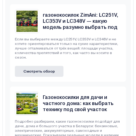
Сравнение бензиновых
газонокосилок ZimAni: LC251V,
LC353V и LC348V — какую
модель разумно выбрать под
свой участок
Если вы выбираете между LC251V, LC353V и LC348V и не
хотите ориентироваться только на сухие характеристики,
лучше отталкиваться от трёх вещей: площади участка,
количества препятствий и того, как часто вы косите в
сезон.
Смотреть обзор
Газонокосилки для дачи и
частного дома: как выбрать
технику под свой участок
Подробно разбираем, какие газонокосилки подойдут для
дачи, дома и большого участка в Беларуси: бензиновые,
электрические, аккумуляторные, самоходные и
механические. Показываем реальные модели в наличии