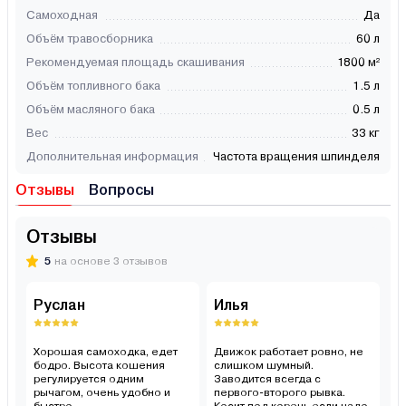
Самоходная
Да
Объём травосборника
60 л
Рекомендуемая площадь скашивания
1800 м²
Объём топливного бака
1.5 л
Объём масляного бака
0.5 л
Вес
33 кг
Дополнительная информация
Частота вращения шпинделя
Отзывы
Вопросы
Отзывы
5
на основе 3 отзывов
Руслан
Илья
М
Хорошая самоходка, едет
Движок работает ровно, не
С
бодро. Высота кошения
слишком шумный.
ин
регулируется одним
Заводится всегда с
ак
рычагом, очень удобно и
первого-второго рывка.
вы