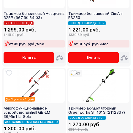
Триммер бензиновый Husqvarna
Триммер бензиновый ZimAni
325R (967 90 84-03)
FS250
БЕСТСЕЛЛЕР ГОДА
СОСЕД ОБЗАВИДУЕТСЯ
1 299.00 руб.
1 221.00 руб.
1415.91 руб.
1330.89 руб.
от 32 руб. руб./мес.
от 31 руб. руб./мес.
Купить
Купить
5
(3)
Под заказ 5 дней
Многофункциональное
Триммер аккумуляторный
устройство Einhell GE-LM
Greenworks ST161S (2112307)
36/4in1 Li-Solo
СОСЕД ОБЗАВИДУЕТСЯ
ДОСТАВИМ ПО МИНСКУ БЕСПЛАТНО
1 270.00 руб.
1 300.00 руб.
1384.3 руб.