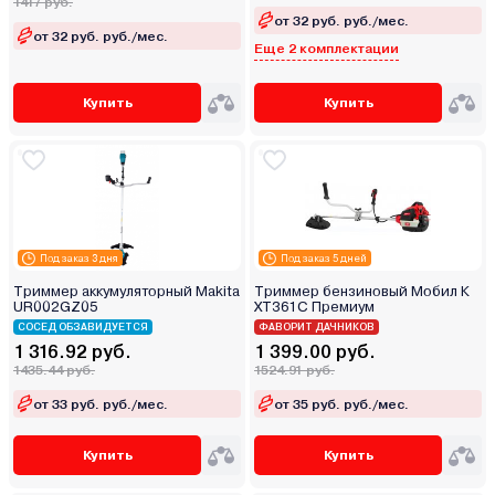
1417 руб.
от 32 руб. руб./мес.
от 32 руб. руб./мес.
Еще 2 комплектации
Купить
Купить
Под заказ 3 дня
Под заказ 5 дней
Триммер аккумуляторный Makita
Триммер бензиновый Мобил К
UR002GZ05
XT361C Премиум
СОСЕД ОБЗАВИДУЕТСЯ
ФАВОРИТ ДАЧНИКОВ
1 316.92 руб.
1 399.00 руб.
1435.44 руб.
1524.91 руб.
от 33 руб. руб./мес.
от 35 руб. руб./мес.
Купить
Купить