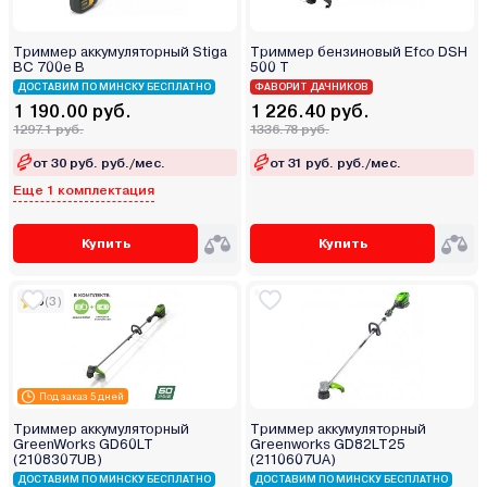
Триммер аккумуляторный Stiga
Триммер бензиновый Efco DSH
BC 700e B
500 T
ДОСТАВИМ ПО МИНСКУ БЕСПЛАТНО
ФАВОРИТ ДАЧНИКОВ
1 190.00 руб.
1 226.40 руб.
1297.1 руб.
1336.78 руб.
от 30 руб. руб./мес.
от 31 руб. руб./мес.
Еще 1 комплектация
Купить
Купить
5
(3)
Под заказ 5 дней
Триммер аккумуляторный
Триммер аккумуляторный
GreenWorks GD60LT
Greenworks GD82LT25
(2108307UB)
(2110607UA)
ДОСТАВИМ ПО МИНСКУ БЕСПЛАТНО
ДОСТАВИМ ПО МИНСКУ БЕСПЛАТНО