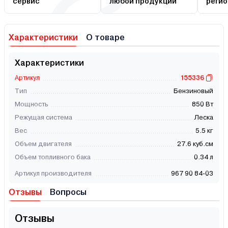
сервис
любой продукции
регио
Характеристики
О товаре
Характеристики
Артикул
155336
Тип
Бензиновый
Мощность
850 Вт
Режущая система
Леска
Вес
5.5 кг
Объем двигателя
27.6 куб.см
Объем топливного бака
0.34 л
Артикул производителя
967 90 84-03
Отзывы
Вопросы
Отзывы