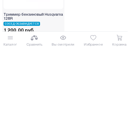
Триммер бензиновый Husqvarna
128R
СОСЕД ОБЗАВИДУЕТСЯ
1 200.00 руб.
1308 руб.
от 30 руб. руб./мес.
Каталог
Сравнить
Вы смотрели
Избранное
Корзина
Купить
8 (029) 614-16-16
Заказать звонок