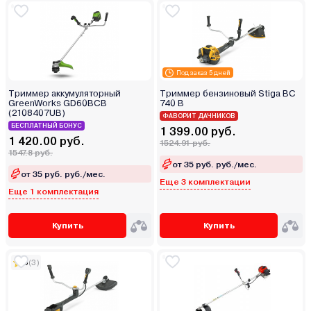
Под заказ 5 дней
Триммер аккумуляторный
Триммер бензиновый Stiga BC
GreenWorks GD60BCB
740 B
(2108407UB)
ФАВОРИТ ДАЧНИКОВ
БЕСПЛАТНЫЙ БОНУС
1 399.00 руб.
1 420.00 руб.
1524.91 руб.
1547.8 руб.
от 35 руб. руб./мес.
от 35 руб. руб./мес.
Еще 3 комплектации
Еще 1 комплектация
Купить
Купить
5
(3)