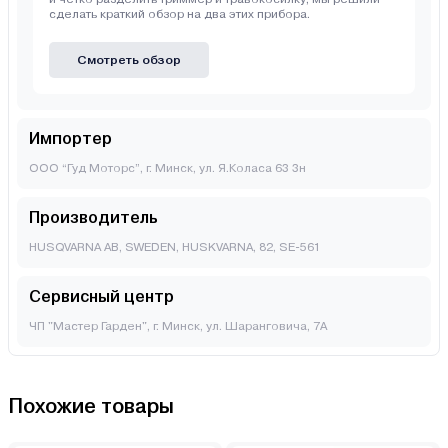
сделать краткий обзор на два этих прибора.
Смотреть обзор
Импортер
ООО “Гуд Моторс”, г. Минск, ул. Я.Коласа 63 3н
Производитель
HUSQVARNA AB, SWEDEN, HUSKVARNA, 82, SE-561
Сервисный центр
ЧП "Мастер Гарден", г. Минск, ул. Шаранговича, 7А
Похожие товары