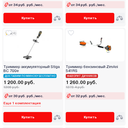
от 34 руб. руб./мес.
от 34 руб. руб./мес.
Купить
Купить
5
(4)
Триммер аккумуляторный Stiga
Триммер бензиновый ZimAni
BC 700e
541RS
ДОСТАВИМ ПО МИНСКУ БЕСПЛАТНО
ФАВОРИТ ДАЧНИКОВ
1 200.00 руб.
1 260.00 руб.
1308 руб.
1373.4 руб.
от 30 руб. руб./мес.
от 32 руб. руб./мес.
Еще 1 комплектация
Купить
Купить