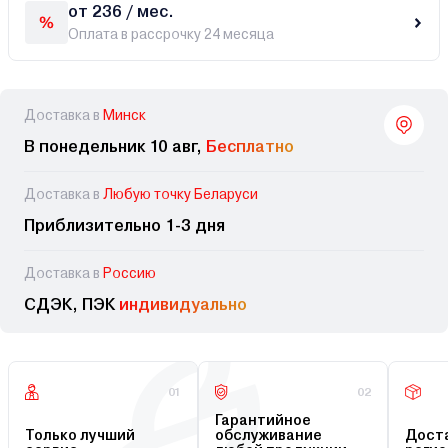
от 236 / мес.
Оплата в рассрочку 24 месяца
Доставка в
Минск
В понедельник 10 авг,
Бесплатно
Доставка в
Любую точку Беларуси
Приблизительно 1-3 дня
Доставка в
Россию
СДЭК, ПЭК
индивидуально
01
02
Гарантийное
Только лучший
обслуживание
Доста