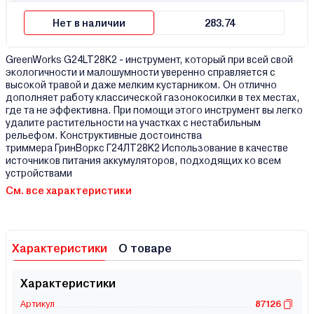
Нет в наличии
283.74
GreenWorks G24LT28K2 - инструмент, который при всей свой
экологичности и малошумности уверенно справляется с
высокой травой и даже мелким кустарником. Он отлично
дополняет работу классической газонокосилки в тех местах,
где та не эффективна. При помощи этого инструмент вы легко
удалите растительности на участках с нестабильным
рельефом. Конструктивные достоинства
триммера ГринВоркс Г24ЛT28K2 Использование в качестве
источников питания аккумуляторов, подходящих ко всем
устройствами
См. все характеристики
Характеристики
О товаре
Характеристики
Артикул
87126