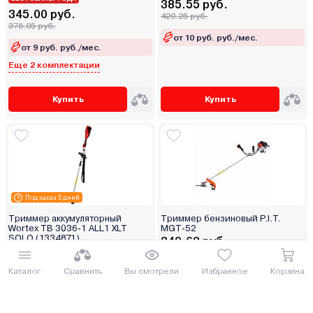
385.55 руб.
345.00 руб.
420.25 руб.
376.05 руб.
от 10 руб. руб./мес.
от 9 руб. руб./мес.
Еще 2 комплектации
Купить
Купить
Под заказ 5 дней
Триммер аккумуляторный
Триммер бензиновый P.I.T.
Wortex TB 3036-1 ALL1 XLT
MGT-52
SOLO (1334871)
349.62 руб.
БЕСТСЕЛЛЕР ГОДА
381.09 руб.
380.00 руб.
Каталог
Сравнить
Вы смотрели
Избранное
Корзина
от 9 руб. руб./мес.
414.2 руб.
от 10 руб. руб./мес.