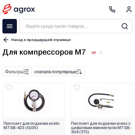
Назад к предыдущей странице
Для компрессоров M7
3
Голова компрессорная
Краскопульт
Фильтры
сначала популярные
Манометр
Набор пневмоинструмента
Осушитель воздуха
Пистолет для накачки шин
Пистолет пескоструйный
Пистолет продувочный
Пистолет для подкачки колёс
Пистолет для подкачки колес с
Пневматический пистолет
M7 SB-423 (5035)
цифровым манометром M7 SB-
304 (372)
Прессостат (реле давления)