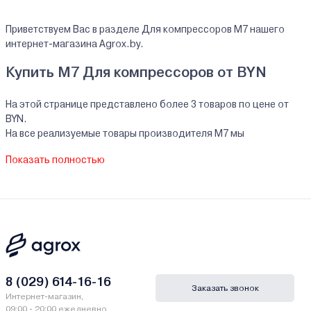
Приветствуем Вас в разделе Для компрессоров M7 нашего
интернет-магазина Agrox.by.
Купить M7 Для компрессоров от BYN
На этой странице представлено более 3 товаров по цене от
BYN.
На все реализуемые товары производителя M7 мы
предоставляем официальную гарантию.
Показать полностью
Для компрессоров M7 купить в кредит/
рассрочку
В нашем интернет-магазине Вы можете приобристи товары M7
за наличный и безналичный расчет. А также в кредит, рассрочку
и лизинг - у нас только самые выгодные условия от ведущих
банков Беларуси.
8 (029) 614-16-16
Заказать звонок
Гарантии и сервис - Для компрессоров M7
Интернет-магазин,
09:00 - 20:00 ежедневно