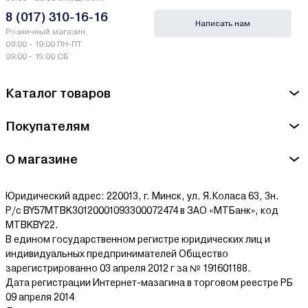
Производитель M7 - ANB Sp. z o.o. Польша, ul. Zerzenska 36 04-
8 (017) 310-16-16
Написать нам
787 Warszawa
Розничный магазин,
09:00 - 19:00 ПН-ПТ
Сервисный центр M7 - ЧП "ТД"Форсаж инструмент Бел",
09:00 - 15:00 СБ
Минский р-н, Папернянский с/с, 43, район д. Дубовляны
Каталог товаров
Ознакомиться с условиями оплаты и доставки товара можно
здесь.
Покупателям
О магазине
Юридический адрес: 220013, г. Минск, ул. Я.Коласа 63, 3н.
Р/с BY57MTBK30120001093300072474 в ЗАО «МТБанк», код
MTBKBY22.
В едином государственном регистре юридических лиц и
индивидуальных предпринимателей Общество
зарегистрированно 03 апреля 2012 г за № 191601188.
Дата регистрации Интернет-мазагина в торговом реестре РБ
09 апреля 2014