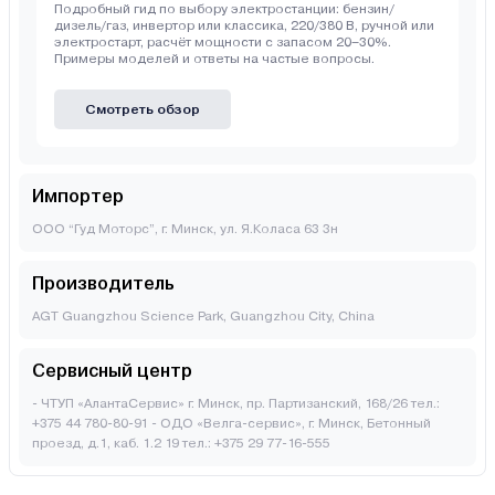
Подробный гид по выбору электростанции: бензин/
дизель/газ, инвертор или классика, 220/380 В, ручной или
электростарт, расчёт мощности с запасом 20–30%.
Примеры моделей и ответы на частые вопросы.
Смотреть обзор
Импортер
ООО “Гуд Моторс”, г. Минск, ул. Я.Коласа 63 3н
Производитель
AGT Guangzhou Science Park, Guangzhou City, China
Сервисный центр
- ЧТУП «АлантаСервис» г. Минск, пр. Партизанский, 168/26 тел.:
+375 44 780-80-91 - ОДО «Велга-сервис», г. Минск, Бетонный
проезд, д.1, каб. 1.2 19 тел.: +375 29 77-16-555