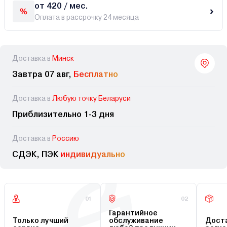
от 420 / мес.
Оплата в рассрочку 24 месяца
Доставка в
Минск
Завтра 07 авг,
Бесплатно
Доставка в
Любую точку Беларуси
Приблизительно 1-3 дня
Доставка в
Россию
СДЭК, ПЭК
индивидуально
01
02
Гарантийное
Только лучший
обслуживание
Доста