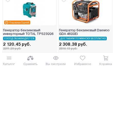
Под заказ 5 дней
Генератор бензиновый
Генератор бензиновый Daewoo
инверторный TOTAL TP523006
GDA 4600Ei
СОСЕД ОБЗАВИДУЕТСЯ
ДОСТАВИМ ПО МИНСКУ БЕСПЛАТНО
2 120.45 руб.
2 308.38 руб.
2311.29 руб.
2516.13 руб.
от 53 руб. руб./мес.
от 57 руб. руб./мес.
Каталог
Сравнить
Вы смотрели
Избранное
Корзина
Купить
Купить
Под заказ 5 дней
Генератор бензиновый DYLLU
Генератор бензиновый DYLLU