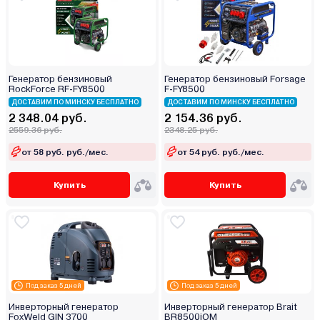
Генератор бензиновый
Генератор бензиновый Forsage
RockForce RF-FY8500
F-FY8500
ДОСТАВИМ ПО МИНСКУ БЕСПЛАТНО
ДОСТАВИМ ПО МИНСКУ БЕСПЛАТНО
2 348.04 руб.
2 154.36 руб.
2559.36 руб.
2348.25 руб.
от 58 руб. руб./мес.
от 54 руб. руб./мес.
Купить
Купить
Под заказ 5 дней
Под заказ 5 дней
Инверторный генератор
Инверторный генератор Brait
FoxWeld GIN 3700
BR8500iOM