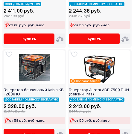
СОСЕД ОБЗАВИДУЕТСЯ
ДОСТАВИМ ПО МИНСКУ БЕСПЛАТНО
2 411.00 руб.
2 244.38 руб.
2627.99 руб.
2446.37 руб.
от 60 руб. руб./мес.
от 56 руб. руб./мес.
Купить
Купить
Под заказ 5 дней
Генератор бензиновый Kabin KB
Генератор Aurora ABE 7500 RUN
12000 IО
(бензин+газ)
ДОСТАВИМ ПО МИНСКУ БЕСПЛАТНО
ДОСТАВИМ ПО МИНСКУ БЕСПЛАТНО
2 328.00 руб.
2 243.00 руб.
2537.52 руб.
2444.87 руб.
от 58 руб. руб./мес.
от 56 руб. руб./мес.