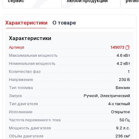
сервис
любой продукции
регио
Характеристики
О товаре
Характеристики
Артикул
149073
Максимальная мощность
4.6 кВт
Номинальная мощность
4.2 кВт
Количество фаз
1
Напряжение
230 В
Тип топлива
Бензин
Запуск
Ручной, Электрический
Тип двигателя
4-х тактный
Исполнение
Открытое
Частота переменного тока
50 Гц
Мощность двигателя
9.2 л.с.
Объём двигателя
236 см³