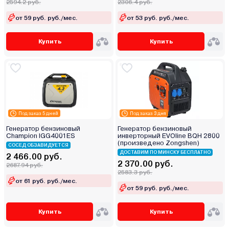
2594.2 руб.
2306.4 руб.
от 59 руб. руб./мес.
от 53 руб. руб./мес.
Купить
Купить
Под заказ 5 дней
Под заказ 3 дня
Генератор бензиновый
Генератор бензиновый
Champion IGG4001ES
инверторный EVOline BQH 2800
(произведено Zongshen)
СОСЕД ОБЗАВИДУЕТСЯ
ДОСТАВИМ ПО МИНСКУ БЕСПЛАТНО
2 466.00 руб.
2 370.00 руб.
2687.94 руб.
2583.3 руб.
от 61 руб. руб./мес.
от 59 руб. руб./мес.
Купить
Купить