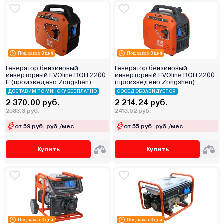
Под заказ 3 дня
Под заказ 3 дня
Генератор бензиновый
Генератор бензиновый
инверторный EVOline BQH 2200
инверторный EVOline BQH 2200
E (произведено Zongshen)
(произведено Zongshen)
ДОСТАВИМ ПО МИНСКУ БЕСПЛАТНО
СОСЕД ОБЗАВИДУЕТСЯ
2 370.00 руб.
2 214.24 руб.
2583.3 руб.
2413.52 руб.
от 59 руб. руб./мес.
от 55 руб. руб./мес.
Купить
Купить
Под заказ 3 дня
Под заказ 3 дня