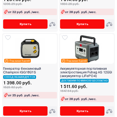
1396.29 руб.
1650.26 руб.
от 32 руб. руб./мес.
от 38 руб. руб./мес.
Купить
Купить
Под заказ 5 дней
Под заказ 5 дней
Генератор бензиновый
Аккумуляторная портативная
Champion IGG1801S
электростанция Fubag AS 1200i
(аккумулятор LiFePO4)
СОСЕД ОБЗАВИДУЕТСЯ
ДОСТАВИМ ПО МИНСКУ БЕСПЛАТНО
1 398.00 руб.
1 511.60 руб.
1523.82 руб.
1647.64 руб.
от 35 руб. руб./мес.
от 38 руб. руб./мес.
Купить
Купить