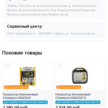
121059, г. Москва, ул. Б. Дорогомиловская, д. 10 Производство:
Жейянг Жоули Индастриал Ко Лтд. Жиньян Маунтин Индастри
Функтион Ареа КуанКси, Вуи, Жейанг, Китай.
Сервисный центр
ООО "Саваратехно", 193130661, г. Минск, ул. Тростенецкая 5а
Похожие товары
Под заказ 5 дней
Под заказ 5 дней
Генератор бензиновый
Генератор бензиновый
Champion IGG3501
Champion IGG2201S
ДОСТАВИМ ПО МИНСКУ БЕСПЛАТНО
ДОСТАВИМ ПО МИНСКУ БЕСПЛАТНО
1 281.00 руб.
1 514.00 руб.