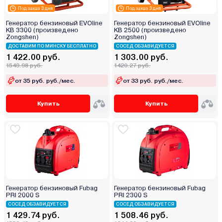
Под заказ 3 дня
Под заказ 3 дня
Генератор бензиновый EVOline
Генератор бензиновый EVOline
KB 3300 (произведено
KB 2500 (произведено
Zongshen)
Zongshen)
ДОСТАВИМ ПО МИНСКУ БЕСПЛАТНО
СОСЕД ОБЗАВИДУЕТСЯ
1 422.00 руб.
1 303.00 руб.
1549.98 руб.
1420.27 руб.
от 35 руб. руб./мес.
от 33 руб. руб./мес.
Купить
Купить
Генератор бензиновый Fubag
Генератор бензиновый Fubag
PRI 2000 S
PRI 2300 S
СОСЕД ОБЗАВИДУЕТСЯ
СОСЕД ОБЗАВИДУЕТСЯ
1 429.74 руб.
1 508.46 руб.