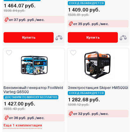
СОСЕД ОБЗАВИДУЕТСЯ
1 464.07 руб.
1 409.00 руб.
1595.84 руб.
1535.81 руб.
от 37 руб. руб./мес.
от 35 руб. руб./мес.
Купить
Купить
Бензиновый генератор FoxWeld
Электростанция Skiper HW5000i
Varteg G6500
СОСЕД ОБЗАВИДУЕТСЯ
ДОСТАВИМ ПО МИНСКУ БЕСПЛАТНО
1 282.68 руб.
1 427.00 руб.
1398.12 руб.
1555.43 руб.
от 32 руб. руб./мес.
от 36 руб. руб./мес.
Еще 1 комплектация