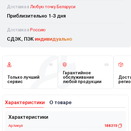
Доставка в
Любую точку Беларуси
Приблизительно 1-3 дня
Доставка в
Россию
СДЭК, ПЭК
индивидуально
01
02
Гарантийное
Только лучший
обслуживание
Доста
сервис
любой продукции
регио
Характеристики
О товаре
Характеристики
Артикул
188319