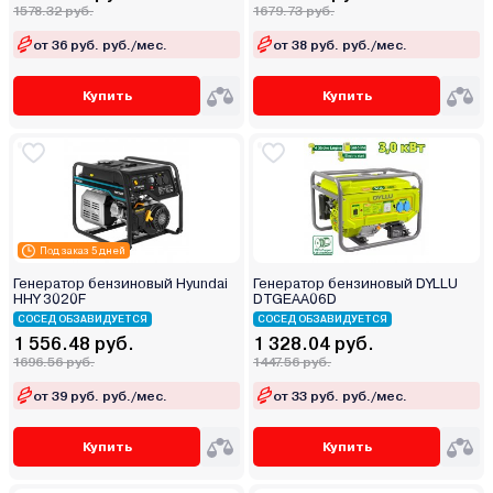
1578.32 руб.
1679.73 руб.
от 36 руб. руб./мес.
от 38 руб. руб./мес.
Купить
Купить
Под заказ 5 дней
Генератор бензиновый Hyundai
Генератор бензиновый DYLLU
HHY 3020F
DTGEAA06D
СОСЕД ОБЗАВИДУЕТСЯ
СОСЕД ОБЗАВИДУЕТСЯ
1 556.48 руб.
1 328.04 руб.
1696.56 руб.
1447.56 руб.
от 39 руб. руб./мес.
от 33 руб. руб./мес.
Купить
Купить