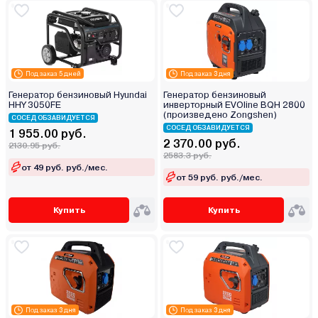
Под заказ 5 дней
Под заказ 3 дня
Генератор бензиновый Hyundai
Генератор бензиновый
HHY 3050FE
инверторный EVOline BQH 2800
(произведено Zongshen)
СОСЕД ОБЗАВИДУЕТСЯ
СОСЕД ОБЗАВИДУЕТСЯ
1 955.00 руб.
2 370.00 руб.
2130.95 руб.
2583.3 руб.
от 49 руб. руб./мес.
от 59 руб. руб./мес.
Купить
Купить
Под заказ 3 дня
Под заказ 3 дня