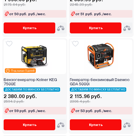
2175.64 руб.
2245.39 руб.
от 50 руб. руб./мес.
от 51 руб. руб./мес.
Купить
Купить
Под заказ 5 дней
Бензогенератор Kolner KEG
Генератор бензиновый Daewoo
7500E
GDA 5000i
ДОСТАВИМ ПО МИНСКУ БЕСПЛАТНО
ДОСТАВИМ ПО МИНСКУ БЕСПЛАТНО
2 380.00 руб.
2 115.96 руб.
2594.2 руб.
2306.4 руб.
от 59 руб. руб./мес.
от 53 руб. руб./мес.
Купить
Купить