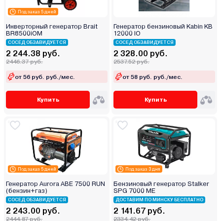
Под заказ 5 дней
Инверторный генератор Brait
Генератор бензиновый Kabin KB
BR8500iOM
12000 IО
СОСЕД ОБЗАВИДУЕТСЯ
СОСЕД ОБЗАВИДУЕТСЯ
2 244.38 руб.
2 328.00 руб.
2446.37 руб.
2537.52 руб.
от 56 руб. руб./мес.
от 58 руб. руб./мес.
Купить
Купить
Под заказ 5 дней
Под заказ 3 дня
Генератор Aurora ABE 7500 RUN
Бензиновый генератор Stalker
(бензин+газ)
SPG 7000 ME
СОСЕД ОБЗАВИДУЕТСЯ
ДОСТАВИМ ПО МИНСКУ БЕСПЛАТНО
2 243.00 руб.
2 141.67 руб.
2444.87 руб.
2334.42 руб.