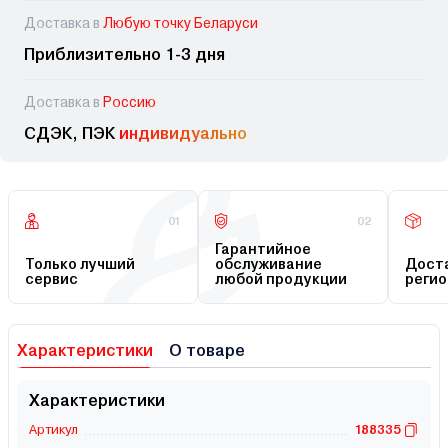
Доставка в
Любую точку Беларуси
Приблизительно 1-3 дня
Доставка в
Россию
СДЭК, ПЭК
индивидуально
01
02
Гарантийное
Только лучший
обслуживание
Доста
сервис
любой продукции
регио
Характеристики
О товаре
Характеристики
Артикул
188335