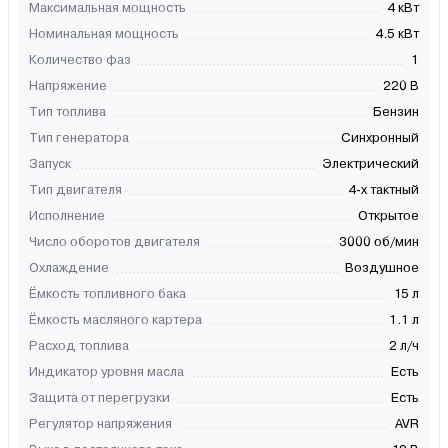
Максимальная мощность
4 кВт
Номинальная мощность
4.5 кВт
Количество фаз
1
Напряжение
220 В
Тип топлива
Бензин
Тип генератора
Синхронный
Запуск
Электрический
Тип двигателя
4-х тактный
Исполнение
Открытое
Число оборотов двигателя
3000 об/мин
Охлаждение
Воздушное
Ёмкость топливного бака
15 л
Ёмкость масляного картера
1.1 л
Расход топлива
2 л/ч
Индикатор уровня масла
Есть
Защита от перегрузки
Есть
Регулятор напряжения
AVR