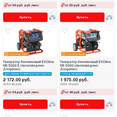
от 59 руб. руб./мес.
от 55 руб. руб./мес.
Купить
Купить
Под заказ 3 дня
Под заказ 3 дня
Генератор бензиновый EVOline
Генератор бензиновый EVOline
KB 5000 E (произведено
KB 5000 (произведено
Zongshen)
Zongshen)
ДОСТАВИМ ПО МИНСКУ БЕСПЛАТНО
СОСЕД ОБЗАВИДУЕТСЯ
2 172.00 руб.
1 975.00 руб.
2367.48 руб.
2152.75 руб.
от 54 руб. руб./мес.
от 49 руб. руб./мес.
Купить
Купить