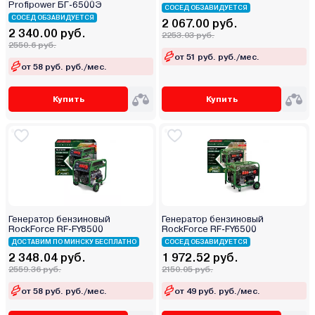
Profipower БГ-6500Э
СОСЕД ОБЗАВИДУЕТСЯ
СОСЕД ОБЗАВИДУЕТСЯ
2 067.00 руб.
2 340.00 руб.
2253.03 руб.
2550.6 руб.
от 51 руб. руб./мес.
от 58 руб. руб./мес.
Купить
Купить
Генератор бензиновый
Генератор бензиновый
RockForce RF-FY8500
RockForce RF-FY6500
ДОСТАВИМ ПО МИНСКУ БЕСПЛАТНО
СОСЕД ОБЗАВИДУЕТСЯ
2 348.04 руб.
1 972.52 руб.
2559.36 руб.
2150.05 руб.
от 58 руб. руб./мес.
от 49 руб. руб./мес.