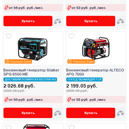
от 56 руб. руб./мес.
от 53 руб. руб./мес.
Купить
Купить
Под заказ 3 дня
Под заказ 3 дня
Бензиновый генератор Stalker
Бензиновый генератор ALTECO
SPG 6500 ME
APG 7000
ДОСТАВИМ ПО МИНСКУ БЕСПЛАТНО
СОСЕД ОБЗАВИДУЕТСЯ
2 026.68 руб.
2 199.05 руб.
2209.08 руб.
2396.96 руб.
от 50 руб. руб./мес.
от 55 руб. руб./мес.
Купить
Купить