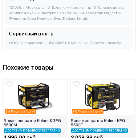
121059, г. Москва, ул. Б. Дорогомиловская, д. 10 Производство:
Жейянг Жоули Индастриал Ко Лтд. Жиньян Маунтин Индастри
Функтион Ареа КуанКси, Вуи, Жейанг, Китай.
Сервисный центр
ООО "Саваратехно", 193130661, г. Минск, ул. Тростенецкая 5а
Похожие товары
Под заказ 5 дней
Под заказ 5 дней
Бензогенератор Kolner КGEG
Бензогенератор Kolner KEG
5500M
5500E
ДОСТАВИМ ПО МИНСКУ БЕСПЛАТНО
ДОСТАВИМ ПО МИНСКУ БЕСПЛАТНО
1 996.00 руб.
2 059.99 руб.