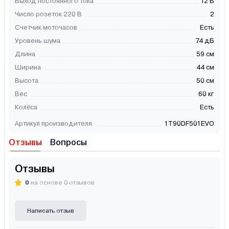
Выход постоянного тока
12 В
Число розеток 220 В
2
Счетчик моточасов
Есть
Уровень шума
74 дБ
Длина
59 см
Ширина
44 см
Высота
50 см
Вес
60 кг
Колёса
Есть
Артикул производителя
1T90DF501EVO
Отзывы
Вопросы
Отзывы
0
на основе 0 отзывов
Написать отзыв