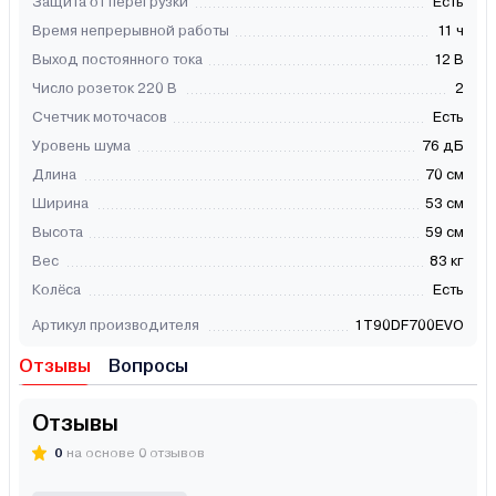
Защита от перегрузки
Есть
Время непрерывной работы
11 ч
Выход постоянного тока
12 В
Число розеток 220 В
2
Счетчик моточасов
Есть
Уровень шума
76 дБ
Длина
70 см
Ширина
53 см
Высота
59 см
Вес
83 кг
Колёса
Есть
Артикул производителя
1T90DF700EVO
Отзывы
Вопросы
Отзывы
0
на основе 0 отзывов