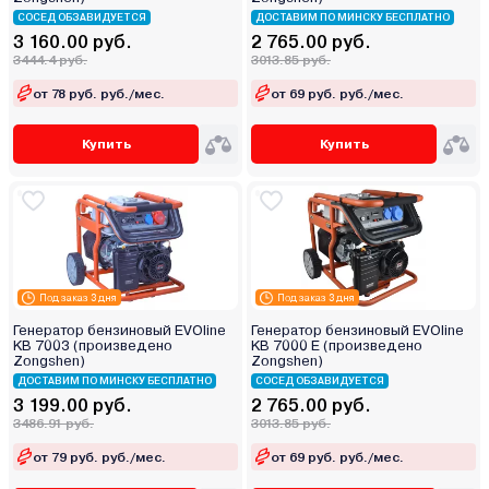
СОСЕД ОБЗАВИДУЕТСЯ
ДОСТАВИМ ПО МИНСКУ БЕСПЛАТНО
3 160.00 руб.
2 765.00 руб.
3444.4 руб.
3013.85 руб.
от 78 руб. руб./мес.
от 69 руб. руб./мес.
Купить
Купить
Под заказ 3 дня
Под заказ 3 дня
Генератор бензиновый EVOline
Генератор бензиновый EVOline
KB 7003 (произведено
KB 7000 E (произведено
Zongshen)
Zongshen)
ДОСТАВИМ ПО МИНСКУ БЕСПЛАТНО
СОСЕД ОБЗАВИДУЕТСЯ
3 199.00 руб.
2 765.00 руб.
3486.91 руб.
3013.85 руб.
от 79 руб. руб./мес.
от 69 руб. руб./мес.