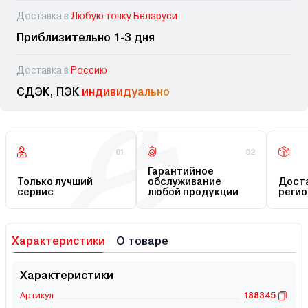
Доставка в
Любую точку Беларуси
Приблизительно 1-3 дня
Доставка в
Россию
СДЭК, ПЭК
индивидуально
01
02
Гарантийное
Только лучший
обслуживание
Доста
сервис
любой продукции
регио
Характеристики
О товаре
Характеристики
Артикул
188345