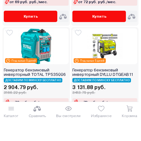
от 69 руб. руб./мес.
от 72 руб. руб./мес.
Купить
Купить
Под заказ 5 дней
Под заказ 5 дней
Генератор бензиновый
Генератор бензиновый
инверторный TOTAL TP535006
инверторный DYLLU DTGEAB11
ДОСТАВИМ ПО МИНСКУ БЕСПЛАТНО
ДОСТАВИМ ПО МИНСКУ БЕСПЛАТНО
2 904.79 руб.
3 131.88 руб.
3166.22 руб.
3413.75 руб.
от 72 руб. руб./мес.
от 78 руб. руб./мес.
Каталог
Сравнить
Вы смотрели
Избранное
Корзина
Купить
Купить