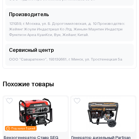
Производитель
121059, г. Москва, ул. Б. Дорогомиловская, д. 10 Производство:
Жейянг Жоули Индастриал Ко Лтд. Жиньян Маунтин Индастри
Функтион Ареа КуанКси, Вуи, Жейанг, Китай.
Сервисный центр
ООО "Саваратехно", 193130661, г. Минск, ул. Тростенецкая 5а
Похожие товары
Под заказ 5 дней
Бензогенератор Ставр SEG
Генератор дизельный Partisan