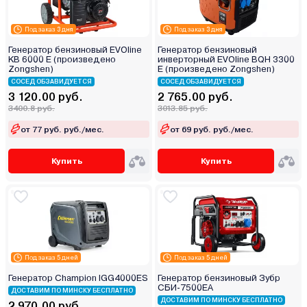
Под заказ 3 дня
Под заказ 3 дня
Генератор бензиновый EVOline
Генератор бензиновый
KB 6000 E (произведено
инверторный EVOline BQH 3300
Zongshen)
E (произведено Zongshen)
СОСЕД ОБЗАВИДУЕТСЯ
СОСЕД ОБЗАВИДУЕТСЯ
3 120.00 руб.
2 765.00 руб.
3400.8 руб.
3013.85 руб.
от 77 руб. руб./мес.
от 69 руб. руб./мес.
Купить
Купить
Под заказ 5 дней
Под заказ 5 дней
Генератор Champion IGG4000ES
Генератор бензиновый Зубр
СБИ-7500ЕА
ДОСТАВИМ ПО МИНСКУ БЕСПЛАТНО
ДОСТАВИМ ПО МИНСКУ БЕСПЛАТНО
2 970.00 руб.