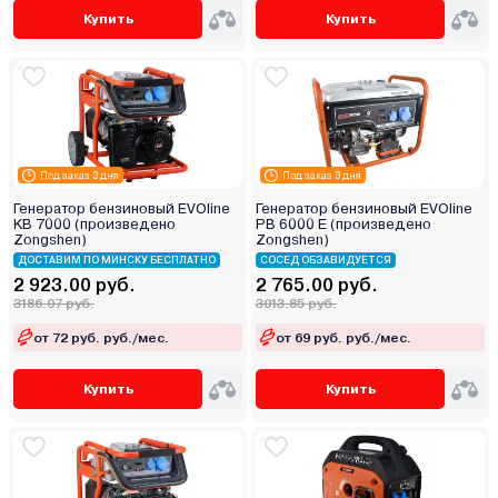
Купить
Купить
Под заказ 3 дня
Под заказ 3 дня
Генератор бензиновый EVOline
Генератор бензиновый EVOline
KB 7000 (произведено
PB 6000 E (произведено
Zongshen)
Zongshen)
ДОСТАВИМ ПО МИНСКУ БЕСПЛАТНО
СОСЕД ОБЗАВИДУЕТСЯ
2 923.00 руб.
2 765.00 руб.
3186.07 руб.
3013.85 руб.
от 72 руб. руб./мес.
от 69 руб. руб./мес.
Купить
Купить