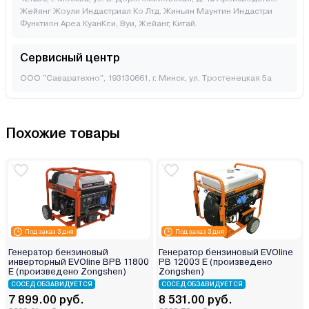
Жейянг Жоули Индастриал Ко Лтд. Жиньян Маунтин Индастри
Функтион Ареа КуанКси, Вуи, Жейанг, Китай.
Сервисный центр
ООО "Саваратехно", 193130661, г. Минск, ул. Тростенецкая 5а
Похожие товары
Под заказ 3 дня
Под заказ 3 дня
Генератор бензиновый
Генератор бензиновый EVOline
инверторный EVOline BPB 11800
PB 12003 E (произведено
E (произведено Zongshen)
Zongshen)
СОСЕД ОБЗАВИДУЕТСЯ
СОСЕД ОБЗАВИДУЕТСЯ
7 899.00 руб.
8 531.00 руб.