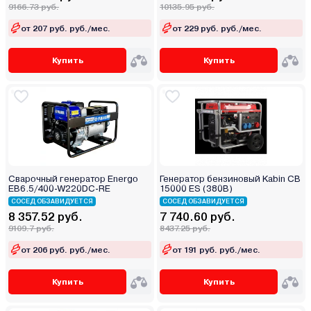
9166.73 руб.
10135.95 руб.
от 207 руб. руб./мес.
от 229 руб. руб./мес.
Купить
Купить
Сварочный генератор Energo
Генератор бензиновый Kabin CB
EB6.5/400-W220DC-RE
15000 ES (380В)
СОСЕД ОБЗАВИДУЕТСЯ
СОСЕД ОБЗАВИДУЕТСЯ
8 357.52 руб.
7 740.60 руб.
9109.7 руб.
8437.25 руб.
от 206 руб. руб./мес.
от 191 руб. руб./мес.
Купить
Купить