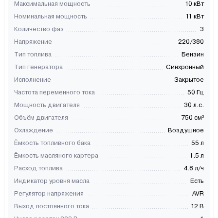
Максимальная мощность
10 кВт
Номинальная мощность
11 кВт
Количество фаз
3
Напряжение
220/380
Тип топлива
Бензин
Тип генератора
Синхронный
Исполнение
Закрытое
Частота переменного тока
50 Гц
Мощность двигателя
30 л.с.
Объём двигателя
750 см³
Охлаждение
Воздушное
Ёмкость топливного бака
55 л
Ёмкость масляного картера
1.5 л
Расход топлива
4.8 л/ч
Индикатор уровня масла
Есть
Регулятор напряжения
AVR
Выход постоянного тока
12 В