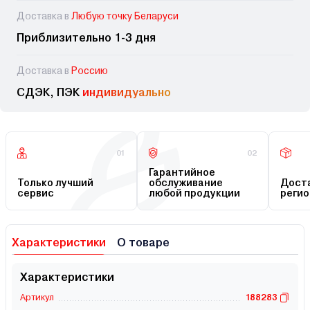
Доставка в
Любую точку Беларуси
Приблизительно 1-3 дня
Доставка в
Россию
СДЭК, ПЭК
индивидуально
01
02
Гарантийное
Только лучший
обслуживание
Доста
сервис
любой продукции
регио
Характеристики
О товаре
Характеристики
Артикул
188283