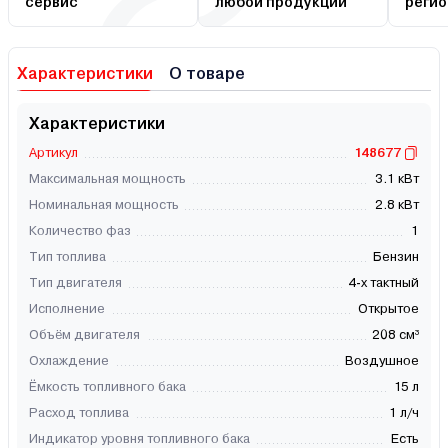
сервис
любой продукции
регио
Характеристики
О товаре
Характеристики
Артикул
148677
Максимальная мощность
3.1 кВт
Номинальная мощность
2.8 кВт
Количество фаз
1
Тип топлива
Бензин
Тип двигателя
4-х тактный
Исполнение
Открытое
Объём двигателя
208 см³
Охлаждение
Воздушное
Ёмкость топливного бака
15 л
Расход топлива
1 л/ч
Индикатор уровня топливного бака
Есть