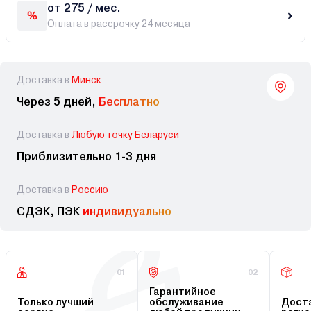
от 275 / мес.
Оплата в рассрочку 24 месяца
Доставка в
Минск
Через 5 дней,
Бесплатно
Доставка в
Любую точку Беларуси
Приблизительно 1-3 дня
Доставка в
Россию
СДЭК, ПЭК
индивидуально
01
02
Гарантийное
Только лучший
обслуживание
Доста