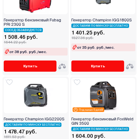
Генератор бензиновый Fubag
Генератор Champion IGG1800S
PRI 2300 S
ДОСТАВИМ ПО МИНСКУ БЕСПЛАТНО
СОСЕД ОБЗАВИДУЕТСЯ
1 401.25 руб.
1 508.46 руб.
1527.36 руб.
1644.22 руб.
от 35 руб. руб./мес.
от 38 руб. руб./мес.
Купить
Купить
Под заказ 5 дней
Генератор Champion IGG2200S
Генератор бензиновый FoxWeld
GIN 3500
ДОСТАВИМ ПО МИНСКУ БЕСПЛАТНО
ДОСТАВИМ ПО МИНСКУ БЕСПЛАТНО
1 478.47 руб.
1 604.00 руб.
1611.53 руб.