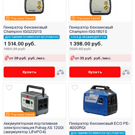
Под заказ 5 дней
Под заказ 5 дней
Генератор бензиновый
Генератор бензиновый
Champion IGG2201S
Champion IGG1801S
ДОСТАВИМ ПО МИНСКУ БЕСПЛАТНО
СОСЕД ОБЗАВИДУЕТСЯ
1 514.00 руб.
1 398.00 руб.
1650.26 руб.
1523.82 руб.
от 38 руб. руб./мес.
от 35 руб. руб./мес.
Купить
Купить
Под заказ 5 дней
Аккумуляторная портативная
Генератор бензиновый ECO PE-
электростанция Fubag AS 1200i
4000RQi
(аккумулятор LiFePO4)
ДОСТАВИМ ПО МИНСКУ БЕСПЛАТНО