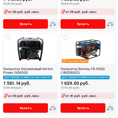
1578.32 руб.
1644.73 руб.
от 36 руб. руб./мес.
от 38 руб. руб./мес.
Купить
Купить
Под заказ 5 дней
Генератор бензиновый Verton
Генератор Витязь ГБ-6500
Power GG6500
(18028003)
ДОСТАВИМ ПО МИНСКУ БЕСПЛАТНО
ДОСТАВИМ ПО МИНСКУ БЕСПЛАТНО
1 561.14 руб.
1 629.00 руб.
1701.64 руб.
1775.61 руб.
от 39 руб. руб./мес.
от 41 руб. руб./мес.
Купить
Купить