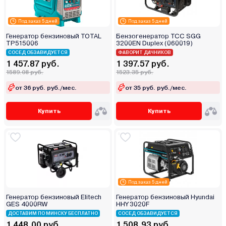
Под заказ 5 дней
Под заказ 5 дней
Генератор бензиновый TOTAL
Бензогенератор ТСС SGG
TP515006
3200EN Duplex (060019)
СОСЕД ОБЗАВИДУЕТСЯ
ФАВОРИТ ДАЧНИКОВ
1 457.87 руб.
1 397.57 руб.
1589.08 руб.
1523.35 руб.
от 36 руб. руб./мес.
от 35 руб. руб./мес.
Купить
Купить
Под заказ 5 дней
Генератор бензиновый Elitech
Генератор бензиновый Hyundai
GES 4000RW
HHY 3020F
ДОСТАВИМ ПО МИНСКУ БЕСПЛАТНО
СОСЕД ОБЗАВИДУЕТСЯ
1 448.00 руб.
1 508.93 руб.