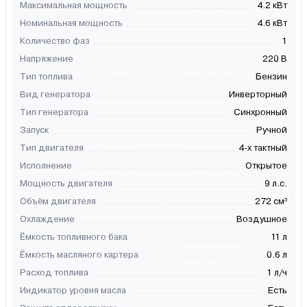
Максимальная мощность
4.2 кВт
Номинальная мощность
4.6 кВт
Количество фаз
1
Напряжение
220 В
Тип топлива
Бензин
Вид генератора
Инверторный
Тип генератора
Синхронный
Запуск
Ручной
Тип двигателя
4-х тактный
Исполнение
Открытое
Мощность двигателя
9 л.с.
Объём двигателя
272 см³
Охлаждение
Воздушное
Ёмкость топливного бака
11 л
Ёмкость масляного картера
0.6 л
Расход топлива
1 л/ч
Индикатор уровня масла
Есть