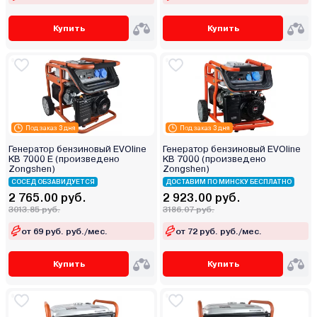
Купить
Купить
Под заказ 3 дня
Под заказ 3 дня
Генератор бензиновый EVOline
Генератор бензиновый EVOline
KB 7000 E (произведено
KB 7000 (произведено
Zongshen)
Zongshen)
СОСЕД ОБЗАВИДУЕТСЯ
ДОСТАВИМ ПО МИНСКУ БЕСПЛАТНО
2 765.00 руб.
2 923.00 руб.
3013.85 руб.
3186.07 руб.
от 69 руб. руб./мес.
от 72 руб. руб./мес.
Купить
Купить