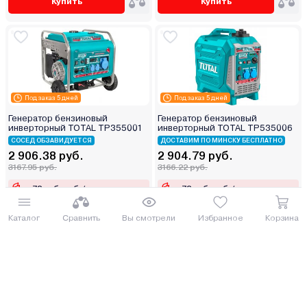
Купить
Купить
Под заказ 5 дней
Под заказ 5 дней
Генератор бензиновый
Генератор бензиновый
инверторный TOTAL TP355001
инверторный TOTAL TP535006
СОСЕД ОБЗАВИДУЕТСЯ
ДОСТАВИМ ПО МИНСКУ БЕСПЛАТНО
2 906.38 руб.
2 904.79 руб.
3167.95 руб.
3166.22 руб.
от 72 руб. руб./мес.
от 72 руб. руб./мес.
Каталог
Сравнить
Вы смотрели
Избранное
Корзина
Купить
Купить