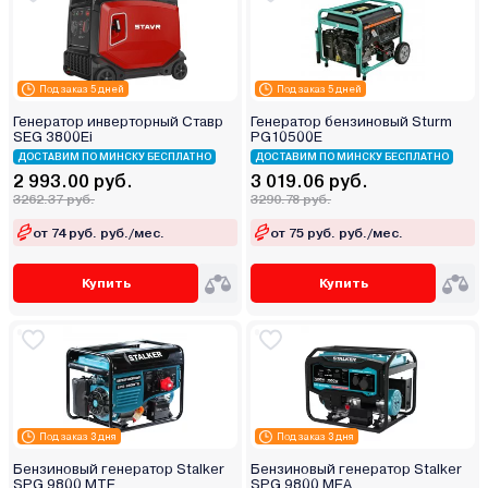
Под заказ 5 дней
Под заказ 5 дней
Генератор инверторный Ставр
Генератор бензиновый Sturm
SEG 3800Ei
PG10500E
ДОСТАВИМ ПО МИНСКУ БЕСПЛАТНО
ДОСТАВИМ ПО МИНСКУ БЕСПЛАТНО
2 993.00 руб.
3 019.06 руб.
3262.37 руб.
3290.78 руб.
от 74 руб. руб./мес.
от 75 руб. руб./мес.
Купить
Купить
Под заказ 3 дня
Под заказ 3 дня
Бензиновый генератор Stalker
Бензиновый генератор Stalker
SPG 9800 MТЕ
SPG 9800 MEA