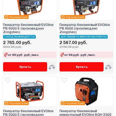
Под заказ 3 дня
Под заказ 3 дня
Генератор бензиновый EVOline
Генератор бензиновый EVOline
PB 6000 E (произведено
PB 6000 (произведено
Zongshen)
Zongshen)
СОСЕД ОБЗАВИДУЕТСЯ
ДОСТАВИМ ПО МИНСКУ БЕСПЛАТНО
2 765.00 руб.
2 567.00 руб.
3013.85 руб.
2798.03 руб.
от 69 руб. руб./мес.
от 64 руб. руб./мес.
Купить
Купить
Под заказ 3 дня
Под заказ 3 дня
Генератор бензиновый EVOline
Генератор бензиновый
PB 5000 E (произведено
инверторный EVOline BQH 3300