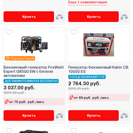
Еще 1 комплектация
Купить
Купить
Под заказ 5 дней
Бензиновый генератор FoxWeld
Генератор бензиновый Kabin СВ
Expert G8500 EW с блоком
10000 ES
автоматики
СОСЕД ОБЗАВИДУЕТСЯ
ДОСТАВИМ ПО МИНСКУ БЕСПЛАТНО
2 764.50 руб.
3 037.00 руб.
3013.31 руб.
3310.33 руб.
от 69 руб. руб./мес.
от 75 руб. руб./мес.
Купить
Купить