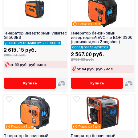
Под заказ 3 дня
Генератор инверторный Villartec
Генератор бензиновый
GI 508ES
инверторный EVOline BQH 3300
(произведено Zongshen)
ДОСТАВИМ ПО МИНСКУ БЕСПЛАТНО
СОСЕД ОБЗАВИДУЕТСЯ
2 615.15 руб.
2 567.00 руб.
2850.51 руб.
2798.03 руб.
от 65 руб. руб./мес.
от 64 руб. руб./мес.
Купить
Купить
Под заказ 3 дня
Под заказ 3 дня
Генератор бензиновый
Генератор бензиновый