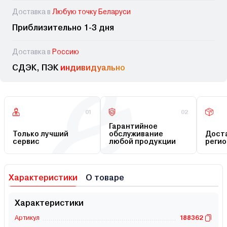
Доставка в
Любую точку Беларуси
Приблизительно 1-3 дня
Доставка в
Россию
СДЭК, ПЭК
индивидуально
01
02
Гарантийное
Только лучший
обслуживание
Доста
сервис
любой продукции
регио
Характеристики
О товаре
Характеристики
Артикул
188362