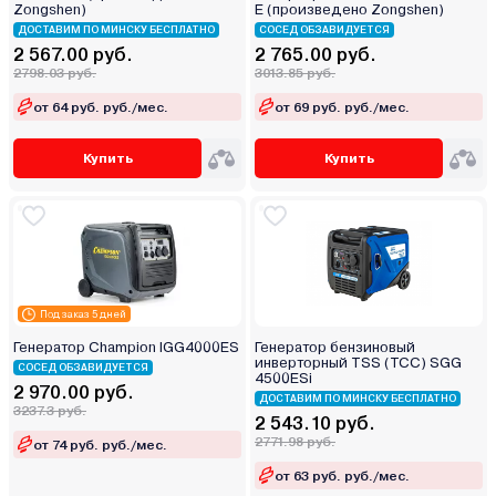
Zongshen)
E (произведено Zongshen)
ДОСТАВИМ ПО МИНСКУ БЕСПЛАТНО
СОСЕД ОБЗАВИДУЕТСЯ
2 567.00 руб.
2 765.00 руб.
2798.03 руб.
3013.85 руб.
от 64 руб. руб./мес.
от 69 руб. руб./мес.
Купить
Купить
Под заказ 5 дней
Генератор Champion IGG4000ES
Генератор бензиновый
инверторный TSS (ТСС) SGG
СОСЕД ОБЗАВИДУЕТСЯ
4500ESi
2 970.00 руб.
ДОСТАВИМ ПО МИНСКУ БЕСПЛАТНО
3237.3 руб.
2 543.10 руб.
2771.98 руб.
от 74 руб. руб./мес.
от 63 руб. руб./мес.