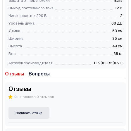
Защита от перегрузки
Есть
Выход постоянного тока
12 В
Число розеток 220 В
2
Уровень шума
68 дБ
Длина
53 см
Ширина
35 см
Высота
49 см
Вес
38 кг
Артикул производителя
1T90DFB50EVO
Отзывы
Вопросы
Отзывы
0
на основе 0 отзывов
Написать отзыв