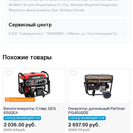
Жейянг Жоули Индастриал Ко Лтд. Жиньян Маунтин Индастри
Функтион Ареа КуанКси, Вуи, Жейанг, Китай.
Сервисный центр
ООО "Саваратехно", 193130661, г. Минск, ул. Тростенецкая 5а
Похожие товары
Под заказ 5 дней
Бензогенератор Ставр SEG
Генератор дизельный Partisan
6500EA
PG4500DE
СОСЕД ОБЗАВИДУЕТСЯ
СОСЕД ОБЗАВИДУЕТСЯ
3 036.00 руб.
2 697.00 руб.
3309.24 руб.
2939.73 руб.