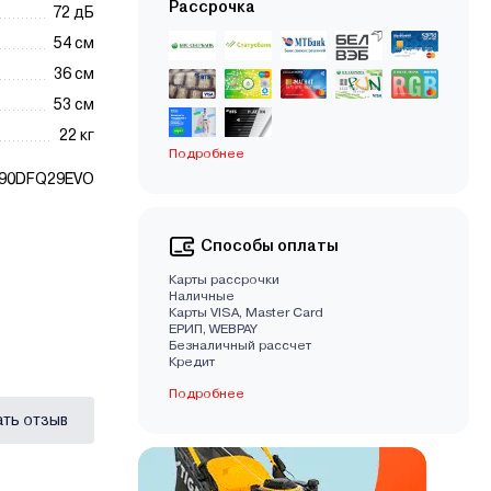
Рассрочка
72 дБ
54 см
36 см
53 см
22 кг
Подробнее
90DFQ29EVO
Способы оплаты
Карты рассрочки
Наличные
Карты VISA, Master Card
EРИП, WEBPAY
Безналичный рассчет
Кредит
Подробнее
ать отзыв