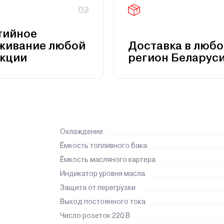
02
тийное
живание любой
Доставка в любо
кции
регион Беларус
Охлаждение
Ёмкость топливного бака
Ёмкость масляного картера
Индикатор уровня масла
Защита от перегрузки
Выход постоянного тока
Число розеток 220 В