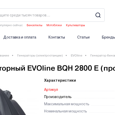
пулярно сейчас
Бензопилы
Мотоблоки
Культиваторы
Аэраторы
Опрыскиватели аккумуляторные
Доставка и оплата
Контакты
Статьи
Бренд
вание
Генераторы (электростанции)
EVOline
Генератор бенз
торный EVOline BQH 2800 E (п
Характеристики
Артикул
Производитель
Максимальная мощность
Номинальная мощность