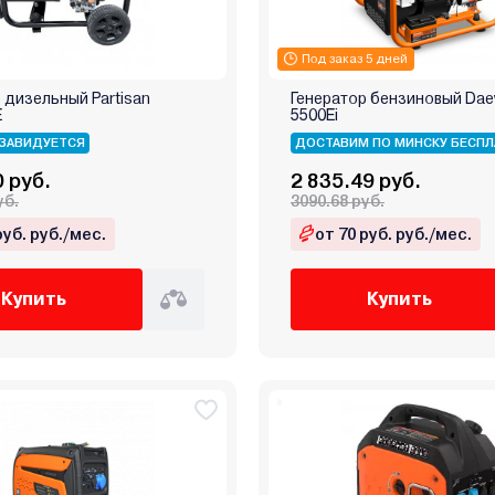
Под заказ 5 дней
 дизельный Partisan
Генератор бензиновый Da
E
5500Ei
ЗАВИДУЕТСЯ
ДОСТАВИМ ПО МИНСКУ БЕСПЛ
0 руб.
2 835.49 руб.
уб.
3090.68 руб.
руб. руб./мес.
от 70 руб. руб./мес.
Купить
Купить