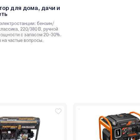
тор для дома, дачи и
еть
электростанции: бензин/
классика, 220/380 В, ручной
 мощности с запасом 20–30%.
 на частые вопросы.