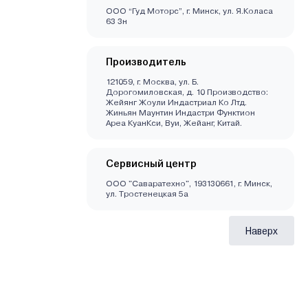
ООО “Гуд Моторс”, г. Минск, ул. Я.Коласа
63 3н
Производитель
121059, г. Москва, ул. Б.
Дорогомиловская, д. 10 Производство:
Жейянг Жоули Индастриал Ко Лтд.
Жиньян Маунтин Индастри Функтион
Ареа КуанКси, Вуи, Жейанг, Китай.
Сервисный центр
ООО "Саваратехно", 193130661, г. Минск,
ул. Тростенецкая 5а
Наверх