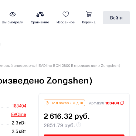
Войти
Вы смотрели
Сравнение
Избранное
Корзина
ы
иновый инверторный EVOline BQH 2800 E (произведено Zongshen)
роизведено Zongshen)
Артикул
188404
Под заказ
3 дня
188404
EVOline
2 616.32 руб.
2.3 кВт
2851.79 руб.
2.5 кВт