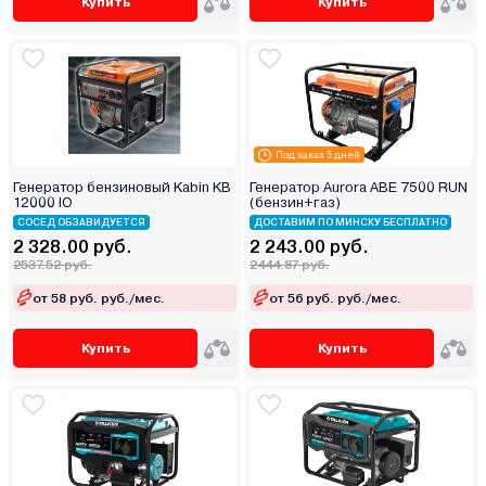
Купить
Купить
Под заказ 5 дней
Генератор бензиновый Kabin KB
Генератор Aurora ABE 7500 RUN
12000 IО
(бензин+газ)
СОСЕД ОБЗАВИДУЕТСЯ
ДОСТАВИМ ПО МИНСКУ БЕСПЛАТНО
2 328.00 руб.
2 243.00 руб.
2537.52 руб.
2444.87 руб.
от 58 руб. руб./мес.
от 56 руб. руб./мес.
Купить
Купить