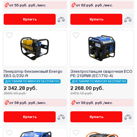
от 55 руб. руб./мес.
от 62 руб. руб./мес.
Купить
Купить
Генератор бензиновый Energo
Электростанция сварочная ECO
EB3.0/230-R
PE-210RWI (EC1710-4)
ДОСТАВИМ ПО МИНСКУ БЕСПЛАТНО
ДОСТАВИМ ПО МИНСКУ БЕСПЛАТНО
2 342.28 руб.
2 268.00 руб.
2553.09 руб.
2472.12 руб.
от 58 руб. руб./мес.
от 56 руб. руб./мес.
Купить
Купить