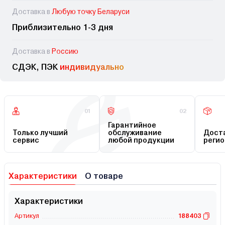
Доставка в
Любую точку Беларуси
Приблизительно 1-3 дня
Доставка в
Россию
СДЭК, ПЭК
индивидуально
01
02
Гарантийное
Только лучший
обслуживание
Доста
сервис
любой продукции
регио
Характеристики
О товаре
Характеристики
Артикул
188403