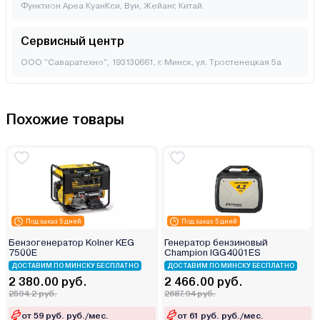
Функтион Ареа КуанКси, Вуи, Жейанг, Китай.
Сервисный центр
ООО "Саваратехно", 193130661, г. Минск, ул. Тростенецкая 5а
Похожие товары
Под заказ 5 дней
Под заказ 5 дней
Бензогенератор Kolner KEG
Генератор бензиновый
7500E
Champion IGG4001ES
ДОСТАВИМ ПО МИНСКУ БЕСПЛАТНО
ДОСТАВИМ ПО МИНСКУ БЕСПЛАТНО
2 380.00 руб.
2 466.00 руб.
2594.2 руб.
2687.94 руб.
от 59 руб. руб./мес.
от 61 руб. руб./мес.