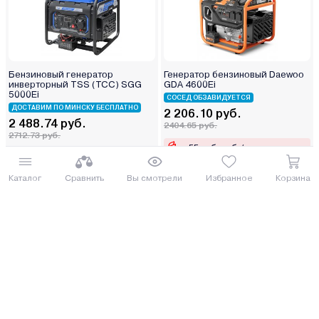
Бензиновый генератор
Генератор бензиновый Daewoo
инверторный TSS (ТСС) SGG
GDA 4600Ei
5000Ei
СОСЕД ОБЗАВИДУЕТСЯ
ДОСТАВИМ ПО МИНСКУ БЕСПЛАТНО
2 206.10 руб.
2 488.74 руб.
2404.65 руб.
2712.73 руб.
от 55 руб. руб./мес.
от 62 руб. руб./мес.
Каталог
Сравнить
Вы смотрели
Избранное
Корзина
Купить
Купить
Под заказ 5 дней
Генератор инверторный Denzel
Генератор бензиновый DYLLU