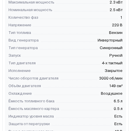
Максимальная мощность
2.3 кВт
Номинальная мощность
2.5 кВт
Количество фаз
1
Напряжение
220 В
Тип топлива
Бензин
Вид генератора
Инверторный
Тип генератора
Синхронный
Запуск
Ручной
Тип двигателя
4-х тактный
Исполнение
Закрытое
Число оборотов двигателя
3000 об/мин
Объём двигателя
149 см³
Охлаждение
Воздушное
Ёмкость топливного бака
6.5 л
Ёмкость масляного картера
0.5 л
Индикатор уровня масла
Есть
Защита от перегрузки
Есть