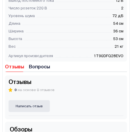
Выход постоянного тока
12 В
Число розеток 220 В
2
Уровень шума
72 дБ
Длина
54 см
Ширина
36 см
Высота
53 см
Вес
21 кг
Артикул производителя
1T90DFQ28EVO
Отзывы
Вопросы
Отзывы
0
на основе 0 отзывов
Написать отзыв
Обзоры