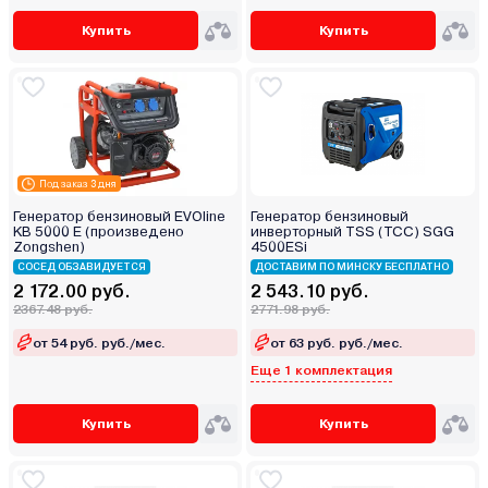
Купить
Купить
Под заказ 3 дня
Генератор бензиновый EVOline
Генератор бензиновый
KB 5000 E (произведено
инверторный TSS (ТСС) SGG
Zongshen)
4500ESi
СОСЕД ОБЗАВИДУЕТСЯ
ДОСТАВИМ ПО МИНСКУ БЕСПЛАТНО
2 172.00 руб.
2 543.10 руб.
2367.48 руб.
2771.98 руб.
от 54 руб. руб./мес.
от 63 руб. руб./мес.
Еще 1 комплектация
Купить
Купить