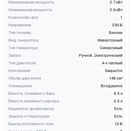
Максимальная мощность
2.7 кВт
Номинальная мощность
2.9 кВт
Количество фаз
1
Напряжение
230 В
Тип топлива
Бензин
Вид генератора
Инверторный
Тип генератора
Синхронный
Запуск
Ручной, Электрический
Тип двигателя
4-х тактный
Исполнение
Закрытое
Объём двигателя
149 см³
Охлаждение
Воздушное
Ёмкость топливного бака
6.5 л
Ёмкость масляного картера
0.5 л
Индикатор уровня масла
Есть
Защита от перегрузки
Есть
Выход постоянного тока
12 В