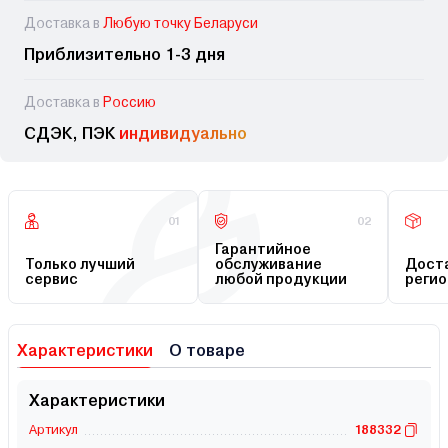
Доставка в
Любую точку Беларуси
Приблизительно 1-3 дня
Доставка в
Россию
СДЭК, ПЭК
индивидуально
01
02
Гарантийное
Только лучший
обслуживание
Доста
сервис
любой продукции
регио
Характеристики
О товаре
Характеристики
Артикул
188332