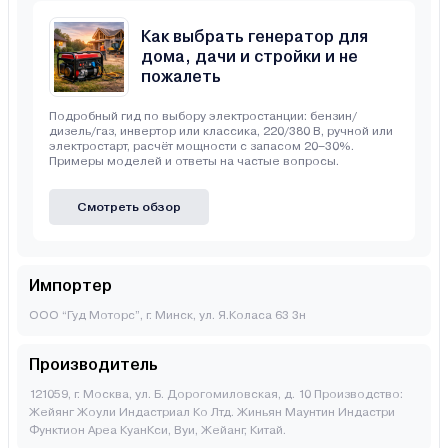
Как выбрать генератор для
дома, дачи и стройки и не
пожалеть
Подробный гид по выбору электростанции: бензин/
дизель/газ, инвертор или классика, 220/380 В, ручной или
электростарт, расчёт мощности с запасом 20–30%.
Примеры моделей и ответы на частые вопросы.
Смотреть обзор
Импортер
ООО “Гуд Моторс”, г. Минск, ул. Я.Коласа 63 3н
Производитель
121059, г. Москва, ул. Б. Дорогомиловская, д. 10 Производство:
Жейянг Жоули Индастриал Ко Лтд. Жиньян Маунтин Индастри
Функтион Ареа КуанКси, Вуи, Жейанг, Китай.