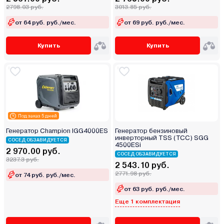
2798.03 руб.
3013.85 руб.
от 64 руб. руб./мес.
от 69 руб. руб./мес.
Купить
Купить
Под заказ 5 дней
Генератор Champion IGG4000ES
Генератор бензиновый
инверторный TSS (ТСС) SGG
СОСЕД ОБЗАВИДУЕТСЯ
4500ESi
2 970.00 руб.
СОСЕД ОБЗАВИДУЕТСЯ
3237.3 руб.
2 543.10 руб.
2771.98 руб.
от 74 руб. руб./мес.
от 63 руб. руб./мес.
Еще 1 комплектация