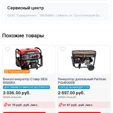
Сервисный центр
ООО "Саваратехно", 193130661, г. Минск, ул. Тростенецкая 5а
Похожие товары
Под заказ 5 дней
Бензогенератор Ставр SEG
Генератор дизельный Partisan
6500EA
PG4500DE
ДОСТАВИМ ПО МИНСКУ БЕСПЛАТНО
СОСЕД ОБЗАВИДУЕТСЯ
3 036.00 руб.
2 697.00 руб.
3309.24 руб.
2939.73 руб.
от 75 руб. руб./мес.
от 67 руб. руб./мес.