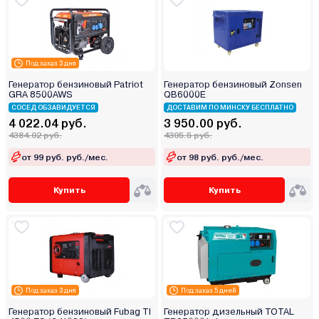
Под заказ 3 дня
Генератор бензиновый Patriot
Генератор бензиновый Zonsen
GRA 8500AWS
QB6000E
СОСЕД ОБЗАВИДУЕТСЯ
ДОСТАВИМ ПО МИНСКУ БЕСПЛАТНО
4 022.04 руб.
3 950.00 руб.
4384.02 руб.
4305.5 руб.
от 99 руб. руб./мес.
от 98 руб. руб./мес.
Купить
Купить
Под заказ 3 дня
Под заказ 5 дней
Генератор бензиновый Fubag TI
Генератор дизельный TOTAL