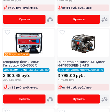
4073.62 руб.
3681.31 руб.
от 92 руб. руб./мес.
от 84 руб. руб./мес.
Купить
Купить
Под заказ 5 дней
Генератор бензиновый
Генератор бензиновый Hyundai
Интерскол ЭБ-6500 Э
HHY 9850FEB-3-ATS
ДОСТАВИМ ПО МИНСКУ БЕСПЛАТНО
ДОСТАВИМ ПО МИНСКУ БЕСПЛАТНО
3 600.49 руб.
3 799.00 руб.
3924.53 руб.
4140.91 руб.
от 89 руб. руб./мес.
от 94 руб. руб./мес.
Купить
Купить