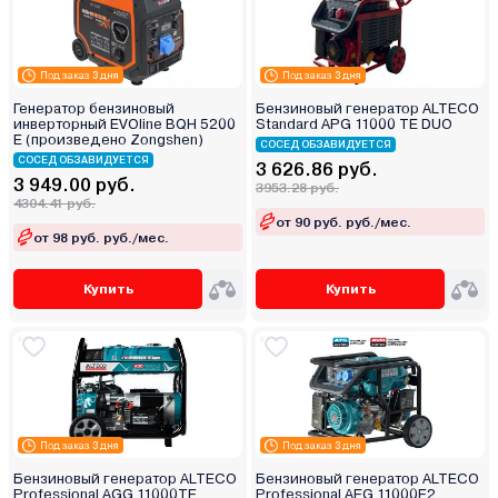
Под заказ 3 дня
Под заказ 3 дня
Генератор бензиновый
Бензиновый генератор ALTECO
инверторный EVOline BQH 5200
Standard APG 11000 TE DUO
E (произведено Zongshen)
СОСЕД ОБЗАВИДУЕТСЯ
СОСЕД ОБЗАВИДУЕТСЯ
3 626.86 руб.
3 949.00 руб.
3953.28 руб.
4304.41 руб.
от 90 руб. руб./мес.
от 98 руб. руб./мес.
Купить
Купить
Под заказ 3 дня
Под заказ 3 дня
Бензиновый генератор ALTECO
Бензиновый генератор ALTECO
Professional AGG 11000TЕ
Professional AEG 11000E2