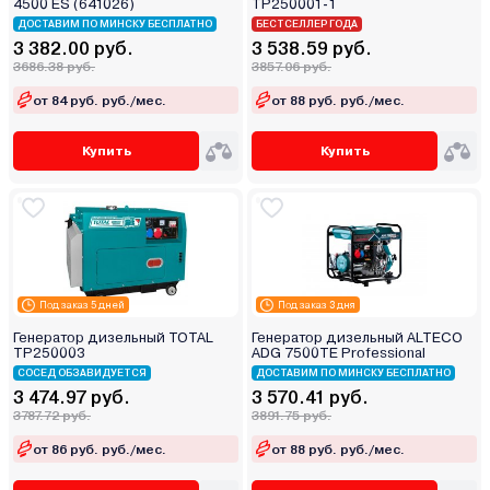
4500 ES (641026)
TP250001-1
ДОСТАВИМ ПО МИНСКУ БЕСПЛАТНО
БЕСТСЕЛЛЕР ГОДА
3 382.00 руб.
3 538.59 руб.
3686.38 руб.
3857.06 руб.
от 84 руб. руб./мес.
от 88 руб. руб./мес.
Купить
Купить
Под заказ 5 дней
Под заказ 3 дня
Генератор дизельный TOTAL
Генератор дизельный ALTECO
TP250003
ADG 7500TE Professional
СОСЕД ОБЗАВИДУЕТСЯ
ДОСТАВИМ ПО МИНСКУ БЕСПЛАТНО
3 474.97 руб.
3 570.41 руб.
3787.72 руб.
3891.75 руб.
от 86 руб. руб./мес.
от 88 руб. руб./мес.