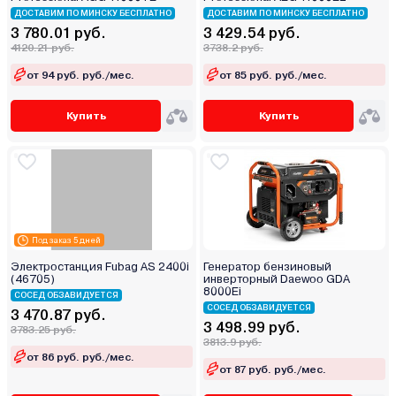
ДОСТАВИМ ПО МИНСКУ БЕСПЛАТНО
ДОСТАВИМ ПО МИНСКУ БЕСПЛАТНО
3 780.01 руб.
3 429.54 руб.
4120.21 руб.
3738.2 руб.
от 94 руб. руб./мес.
от 85 руб. руб./мес.
Купить
Купить
Под заказ 5 дней
Электростанция Fubag AS 2400i
Генератор бензиновый
(46705)
инверторный Daewoo GDA
8000Ei
СОСЕД ОБЗАВИДУЕТСЯ
СОСЕД ОБЗАВИДУЕТСЯ
3 470.87 руб.
3 498.99 руб.
3783.25 руб.
3813.9 руб.
от 86 руб. руб./мес.
от 87 руб. руб./мес.