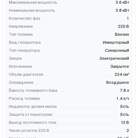
Максимальная мощность
3.6 кВт
Номинальная мощность
3.8 кВт
Количество фаз
1
Напряжение
220 В
Тип топлива
Бензин
Вид генератора
Инверторный
Тип генератора
Синхронный
Запуск
Электрический
Исполнение
Закрытое
Объём двигателя
224 см³
Охлаждение
Воздушное
Ёмкость топливного бака
7.8 л
Расход топлива
1.4 л/ч
Индикатор уровня масла
Есть
Защита от перегрузки
Есть
Выход постоянного тока
12 В
Число розеток 220 В
2