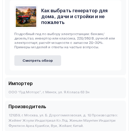
Как выбрать генератор для
дома, дачи и стройки и не
пожалеть
Подробный гид по выбору электростанции: бензин/
дизель/газ, инвертор или классика, 220/380 В, ручной или
электростарт, расчёт мощности с запасом 20–30%.
Примеры моделей и ответы на частые вопросы.
Смотреть обзор
Импортер
ООО “Гуд Моторс”, г. Минск, ул. Я.Коласа 63 3н
Производитель
121059, г. Москва, ул. Б. Дорогомиловская, д. 10 Производство:
Жейянг Жоули Индастриал Ко Лтд. Жиньян Маунтин Индастри
Функтион Ареа КуанКси, Вуи, Жейанг, Китай.