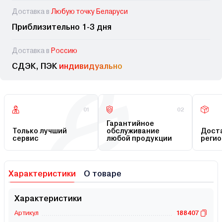
Доставка в
Любую точку Беларуси
Приблизительно 1-3 дня
Доставка в
Россию
СДЭК, ПЭК
индивидуально
01
02
Гарантийное
Только лучший
обслуживание
Доста
сервис
любой продукции
регио
Характеристики
О товаре
Характеристики
Артикул
188407