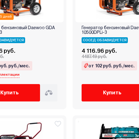
 5 дней
р бензиновый Daewoo GDA
Генератор бензиновый Da
3
10500DPLi-3
ЗАВИДУЕТСЯ
СОСЕД ОБЗАВИДУЕТСЯ
6 руб.
4 116.96 руб.
б.
4487.49 руб.
руб. руб./мес.
от 102 руб. руб./мес.
плектации
Купить
Купить