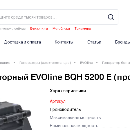
пулярно сейчас
Бензопилы
Мотоблоки
Триммеры
Газонокосилки
Аэраторы
Доставка и оплата
Контакты
Статьи
Бренд
вание
Генераторы (электростанции)
EVOline
Генератор бенз
торный EVOline BQH 5200 E (п
Характеристики
Артикул
Производитель
Максимальная мощность
Номинальная мощность