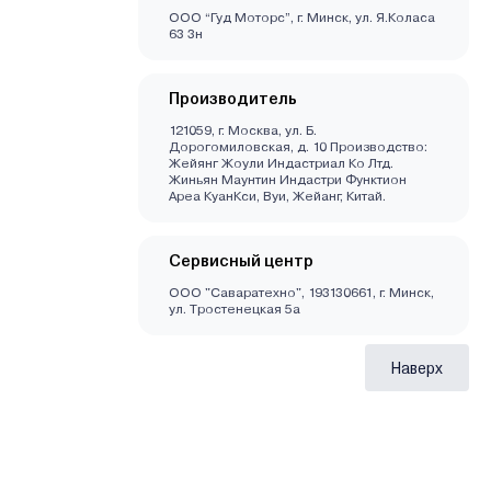
ООО “Гуд Моторс”, г. Минск, ул. Я.Коласа
63 3н
Производитель
121059, г. Москва, ул. Б.
Дорогомиловская, д. 10 Производство:
Жейянг Жоули Индастриал Ко Лтд.
Жиньян Маунтин Индастри Функтион
Ареа КуанКси, Вуи, Жейанг, Китай.
Сервисный центр
ООО "Саваратехно", 193130661, г. Минск,
ул. Тростенецкая 5а
Наверх