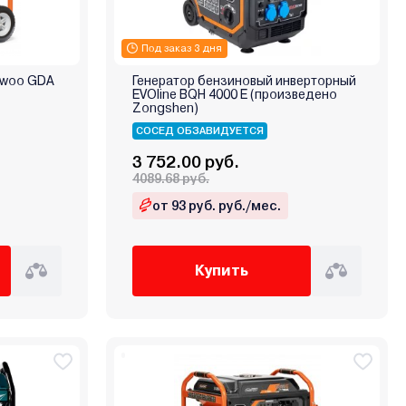
Под заказ 3 дня
ewoo GDA
Генератор бензиновый инверторный
EVOline BQH 4000 E (произведено
Zongshen)
СОСЕД ОБЗАВИДУЕТСЯ
3 752.00 руб.
4089.68 руб.
от 93 руб. руб./мес.
Купить