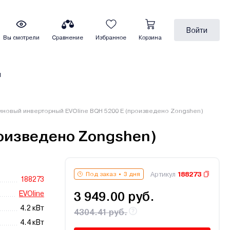
Войти
Вы смотрели
Сравнение
Избранное
Корзина
ы
иновый инверторный EVOline BQH 5200 E (произведено Zongshen)
роизведено Zongshen)
Артикул
188273
Под заказ
3 дня
188273
EVOline
3 949.00 руб.
4.2 кВт
4304.41 руб.
4.4 кВт