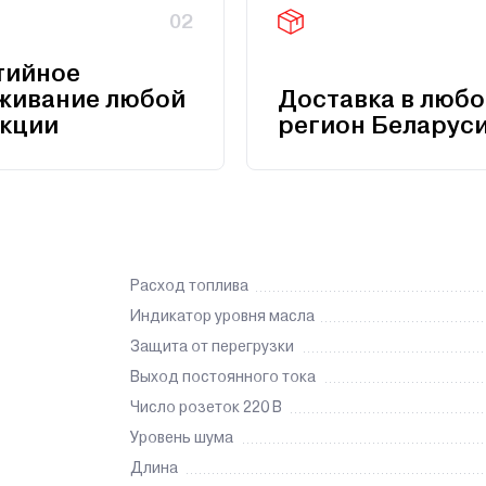
02
тийное
живание любой
Доставка в любо
кции
регион Беларус
Расход топлива
Индикатор уровня масла
Защита от перегрузки
Выход постоянного тока
Число розеток 220 В
Уровень шума
Длина