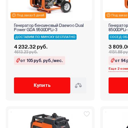
Под заказ 5 дней
Под заказ
Генератор бензиновый Daewoo Dual
Генерато
Power GDA 9500DPLi-3
8500DPLi-
ДОСТАВИМ ПО МИНСКУ БЕСПЛАТНО
СОСЕД ОБ
4 232.32 руб.
3 809.0
4613.23 руб.
4151.88 ру
от 105 руб. руб./мес.
от 94 
Еще 2 ком
Купить