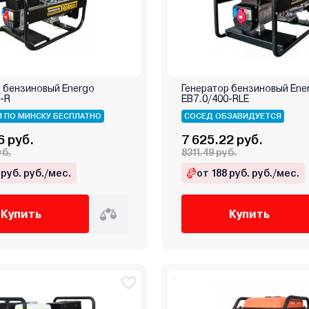
р бензиновый Energo
Генератор бензиновый Ene
-R
EB7.0/400-RLE
 ПО МИНСКУ БЕСПЛАТНО
СОСЕД ОБЗАВИДУЕТСЯ
6 руб.
7 625.22 руб.
уб.
8311.49 руб.
 руб. руб./мес.
от 188 руб. руб./мес.
Купить
Купить