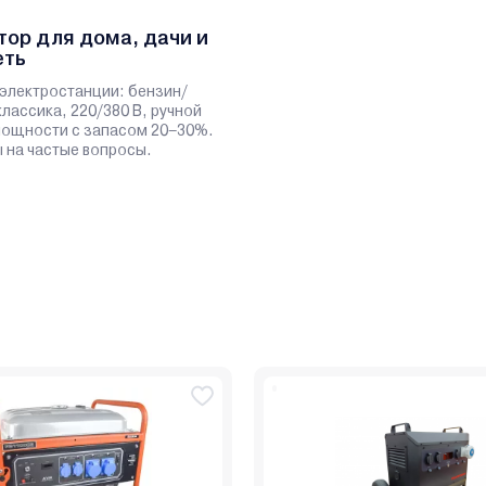
тор для дома, дачи и
еть
электростанции: бензин/
классика, 220/380 В, ручной
 мощности с запасом 20–30%.
 на частые вопросы.