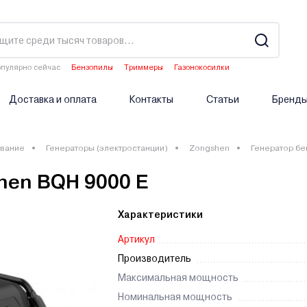
пулярно сейчас
Бензопилы
Триммеры
Газонокосилки
Культиваторы
Опрыскиватели аккумуляторные
Доставка и оплата
Контакты
Статьи
Бренд
вание
Генераторы (электростанции)
Zongshen
Генератор бе
hen BQH 9000 E
Характеристики
Артикул
Производитель
Максимальная мощность
Номинальная мощность