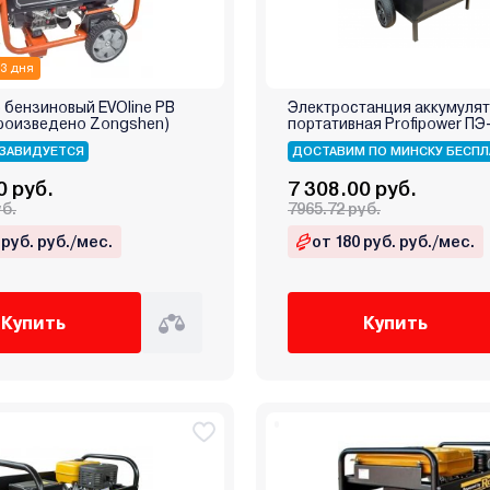
 3 дня
 бензиновый EVOline PB
Электростанция аккумуля
произведено Zongshen)
портативная Profipower П
ЗАВИДУЕТСЯ
ДОСТАВИМ ПО МИНСКУ БЕСПЛ
0 руб.
7 308.00 руб.
уб.
7965.72 руб.
 руб. руб./мес.
от 180 руб. руб./мес.
Купить
Купить