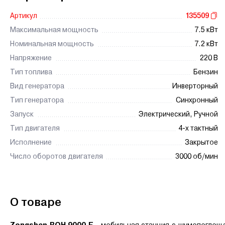
Артикул
135509
Максимальная мощность
7.5 кВт
Номинальная мощность
7.2 кВт
Напряжение
220 В
Тип топлива
Бензин
Вид генератора
Инверторный
Тип генератора
Синхронный
Запуск
Электрический, Ручной
Тип двигателя
4-х тактный
Исполнение
Закрытое
Число оборотов двигателя
3000 об/мин
О товаре
Zongshen BQH 9000 E
- мобильная станция с шумопоглощ