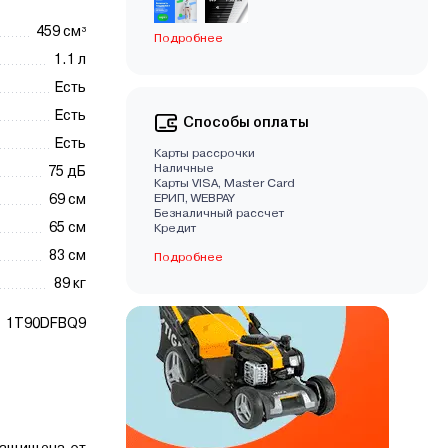
459 см³
Подробнее
1.1 л
Есть
Есть
Способы оплаты
Есть
Карты рассрочки
Наличные
75 дБ
Карты VISA, Master Card
69 см
EРИП, WEBPAY
Безналичный рассчет
65 см
Кредит
83 см
Подробнее
89 кг
1T90DFBQ9
защищена от