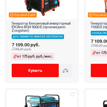
Под заказ 3 дня
Под заказ
Генератор бензиновый инверторный
Генератор
EVOline BQH 9000 E (произведено
11000 E (
Zongshen)
СОСЕД ОБ
ДОСТАВИМ ПО МИНСКУ БЕСПЛАТНО
7 109.0
7 109.00 руб.
7748.81 р
7748.81 руб.
от 175
от 175 руб. руб./мес.
Купить