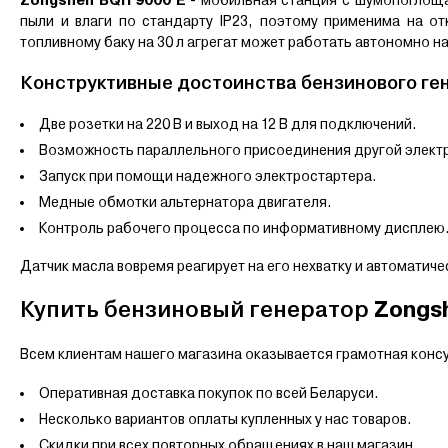
пыли и влаги по стандарту IP23, поэтому применима на о
топливному баку на 30 л агрегат может работать автономно н
Конструктивные достоинства бензинового ге
Две розетки на 220 В и выход на 12 В для подключений.
Возможность параллельного присоединения другой элект
Запуск при помощи надежного электростартера.
Медные обмотки альтернатора двигателя.
Контроль рабочего процесса по информативному дисплею
Датчик масла вовремя реагирует на его нехватку и автоматич
Zongsh
Купить бензиновый генератор
Всем клиентам нашего магазина оказывается грамотная консу
Оперативная доставка покупок по всей Беларуси.
Несколько вариантов оплаты купленных у нас товаров.
Скидки при всех повторных обращениях в наш магазин.