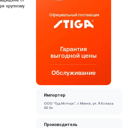
ря крупному
Импортер
ООО “Гуд Моторс”, г. Минск, ул. Я.Коласа
63 3н
Производитель