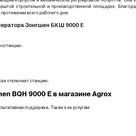
ткрытой строительной и производственной площадке. Благода
а протяжении всего рабочего дня.
нератора Зонгшен БКШ 9000 E
ростанции.
.
ески отключает станцию.
en BQH 9000 E в магазине Agrox
льтативная поддержка. Также к их услугам: