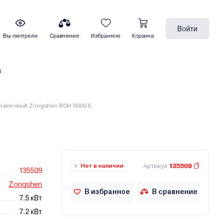
Войти
Вы смотрели
Сравнение
Избранное
Корзина
ы
нзиновый Zongshen BQH 9000 E
Артикул
135509
Нет в наличии
135509
Zongshen
В избранное
В сравнение
7.5 кВт
7.2 кВт