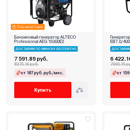
Под заказ 3 дня
Бензиновый генератор ALTECO
Генерато
Professional AEG 15000E2
EB7.0/400
ДОСТАВИМ ПО МИНСКУ БЕСПЛАТНО
ДОСТАВИМ
7 591.89 руб.
6 422.1
8275.16 руб.
7000.15 р
от 187 руб. руб./мес.
от 159
Купить