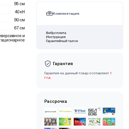
95 см
40 кН
Комплектация:
90 см
67 см
Виброплита
еверсивное и
Инструкция
тационарное
Гарантийный талон
Гарантия
Гарантия на данный товар составляет
1
год
Рассрочка