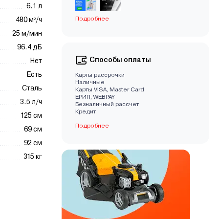
6.1 л
Подробнее
480 м²/ч
25 м/мин
96.4 дБ
Способы оплаты
Нет
Есть
Карты рассрочки
Наличные
Сталь
Карты VISA, Master Card
EРИП, WEBPAY
3.5 л/ч
Безналичный рассчет
Кредит
125 cм
Подробнее
69 cм
92 cм
315 кг