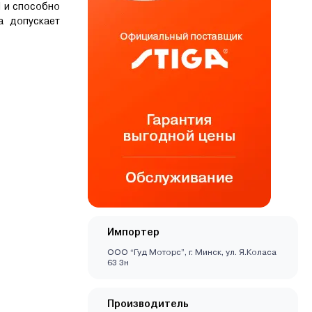
Н и способно
а допускает
Импортер
ООО “Гуд Моторс”, г. Минск, ул. Я.Коласа
63 3н
Производитель