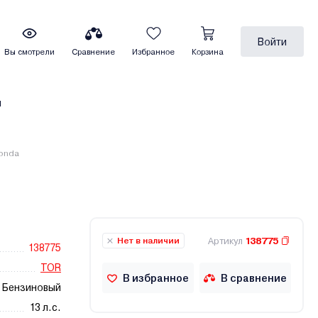
Войти
Вы смотрели
Сравнение
Избранное
Корзина
ы
Honda
Артикул
138775
Нет в наличии
138775
TOR
В избранное
В сравнение
Бензиновый
13 л.с.