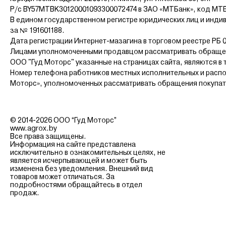
Р/с BY57MTBK30120001093300072474 в ЗАО «МТБанк», код MT
В едином государственном регистре юридических лиц и инди
за № 191601188.
Дата регистрации Интернет-мазагина в торговом реестре РБ 0
Лицами уполномоченными продавцом рассматривать обращен
ООО "Гуд Моторс" указанные на страницах сайта, являются в 
Номер телефона работников местных исполнительных и распо
Моторс», уполномоченных рассматривать обращения покупателе
© 2014-2026 ООО “Гуд Моторс”
www.agrox.by
Все права защищены.
Информация на сайте представлена
исключительно в ознакомительных целях, не
является исчерпывающей и может быть
изменена без уведомления. Внешний вид
товаров может отличаться. За
подробностями обращайтесь в отдел
продаж.