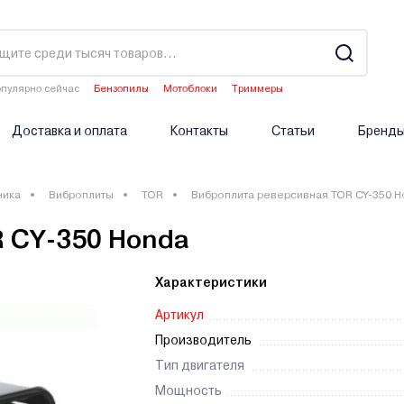
пулярно сейчас
Бензопилы
Мотоблоки
Триммеры
Культиваторы
Аэраторы
Доставка и оплата
Контакты
Статьи
Бренд
ника
Виброплиты
TOR
Виброплита реверсивная TOR CY-350 
 CY-350 Honda
Характеристики
Артикул
Производитель
Тип двигателя
Мощность