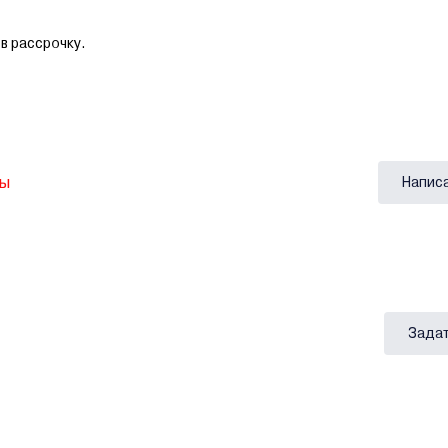
в рассрочку.
вы
Напис
Задат