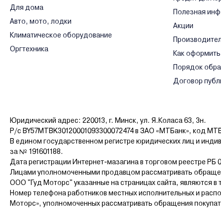
Для дома
Полезная ин
Авто, мото, лодки
Акции
Климатическое оборудование
Производите
Оргтехника
Как оформить
Порядок обр
Договор публ
Юридический адрес: 220013, г. Минск, ул. Я.Коласа 63, 3н.
Р/с BY57MTBK30120001093300072474 в ЗАО «МТБанк», код MT
В едином государственном регистре юридических лиц и инди
за № 191601188.
Дата регистрации Интернет-мазагина в торговом реестре РБ 0
Лицами уполномоченными продавцом рассматривать обращен
ООО "Гуд Моторс" указанные на страницах сайта, являются в 
Номер телефона работников местных исполнительных и распо
Моторс», уполномоченных рассматривать обращения покупателе