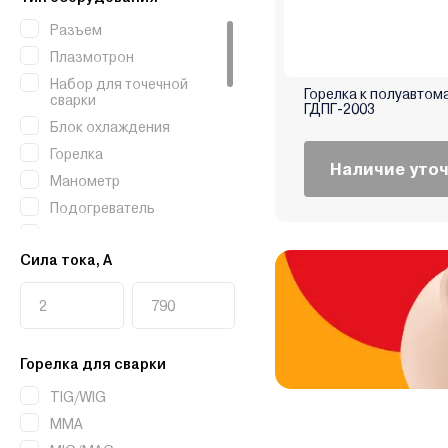
Разъем
Плазмотрон
Набор для точечной
Горелка к полуавтом
сварки
ГДПГ-2003
Блок охлаждения
Горелка
Наличие уто
Манометр
Подогреватель
Регулятор расхода
Сила тока, А
Редуктор
Резак
Тележка
Рукав
Горелка для сварки
Наконечник
Кабель
TIG/WIG
Держатель
MMA