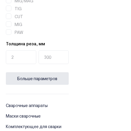
Сопло
MIG/MAG
Электродержатель
TIG
Пробник
CUT
Тепловой экран
MIG
Диффузор
PAW
Каретка
Толщина реза, мм
Резак-горелка
Паяльник
Подающий механизм
Больше параметров
Сварочные аппараты
Маски сварочные
Комплектующее для сварки