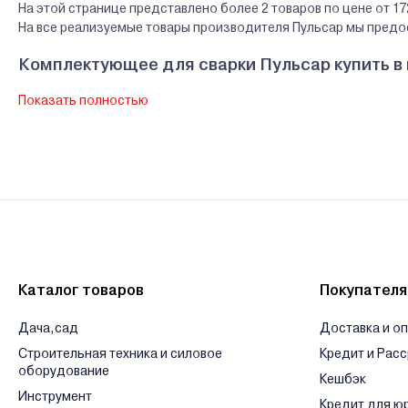
На этой странице представлено более 2 товаров по цене от 17
На все реализуемые товары производителя Пульсар мы пред
Комплектующее для сварки Пульсар купить в
Показать полностью
В нашем интернет-магазине Вы можете приобристи товары Пульс
ведущих банков Беларуси.
Гарантии и сервис - Комплектующее для свар
Производитель Пульсар - «CHILOK BO TOYS COMPANY LIMITED», Da
Сервисный центр Пульсар - ООО «БизнесАкила-Плюс», г. Минск, 
Ознакомиться с условиями оплаты и доставки товара можно
з
Каталог товаров
Покупател
Дача,сад
Доставка и о
Строительная техника и силовое
Кредит и Рас
оборудование
Кешбэк
Инструмент
Кредит для ю