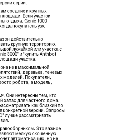
ерсии серии.
цам средних и крупных
 площади. Если участок
ны отдыха, Genie 1000
 когда покупатель уже
газон действительно
ивать крупную территорию.
ьшой лужайкой или участка с
e 3000” и “купить Anthbot
площади участка.
рона не в максимальной
епятствий, деревьев, теневых
ых моделей. Покупатели,
просто робота, а модель,
². Они интересны тем, кто
й запас для частного дома.
рассматривать как близкий по
ия конкретной версии. Запросы
RO” лучше рассматривать
овия.
 травосборником. Это важное
тавляют мелкую скошенную
хочет автоматизацию, но не