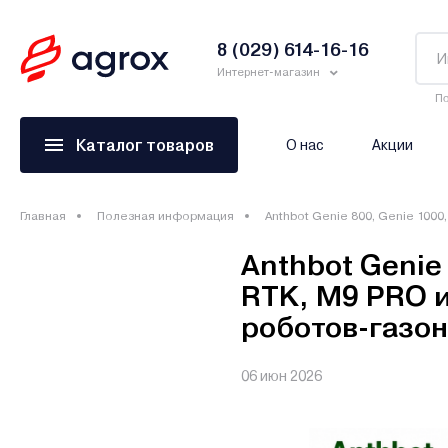
8 (029) 614-16-16
Интернет-магазин
По
Каталог товаров
О нас
Акции
Главная
Полезная информация
Anthbot Genie 800, Genie 100
Anthbot Genie
RTK, M9 PRO 
роботов-газо
06 июн 2026