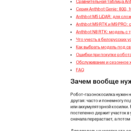
Сравнительная таблица Ant
Серия Anthbot Genie: 800, 1
Anthbot M5 LiDAR: для сло
Anthbot M9 RTK и M9 PRO: с
Anthbot N8 RTK: модель с 
Что учесть в белорусских у
Как выбрать модель под св
Ошибки при покупке робот
Обслуживание и сезонное 
FAQ
Зачем вообще ну
Робот-газонокосилка нужен не
другая: часто и понемногу по
или аккумуляторной косилки.
постепенно держит участок в 
сначала перерастает, а потом