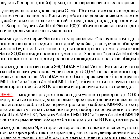
олучить беспроводной формат, но не переплачивать за старшие в
е универсальная модель серии Genie. Её стоит смотреть владель
лённое управление, стабильная работа по расписанию и запас по
лужайки, а из нескольких частей вокруг дома, сада, дорожек и зо
х. Запрос “купить Anthbot Genie 1000” обычно появляется тогда,
тная модель может быть маловата.
я модель из серии Genie в этом сравнении. Она нужна там, где 
должен не просто ездить по одной лужайке, а регулярно обслуж
й запас будет избыточным, но для просторного дома, дачи с бол
enie 3000 выглядит намного уместнее. Запросы “цена Anthbot Geni
вать только после оценки реальной площади газона, а не общей 
ая модель с навигацией 360° LiDAR + Dual Vision. Её сильная сто
ых небольших участках. Если газон до 500 м², но на нём много пр
тивных элементов, M5 LiDAR может быть практичнее более крупн
M5 Lidar” или “цена Anthbot M5 Lidar”, обычно хотят получить не 
иентироваться без RTK-станции и ограничительного провода.
M9 PRO
— модели среднего класса для участка примерно до 1000 м
виртуальные границы, управление через приложение и нормальны
навигации и работе без периметрального кабеля. M9 PRO стоит 
купкой важно уточнить комплектацию, набор аксессуаров и отлич
а Anthbot M9 RTK”, “купить Anthbot M9 PRO” и “цена Anthbot M9 P
 участка нормальный обзор неба и подходит ли RTK под ваши усл
 модель серии N, которая интересна не только кошением, но и
тов, которые работают по принципу частого мульчирования и ос
мотрен контейнер для сбора, поэтому модель подходит тем, кто 