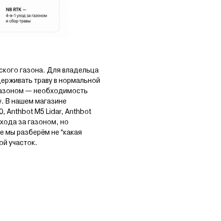
ского газона. Для владельца
держивать траву в нормальной
 газоном — необходимость
. В нашем магазине
0, Anthbot M5 Lidar, Anthbot
ухода за газоном, но
е мы разберём не “какая
ой участок.