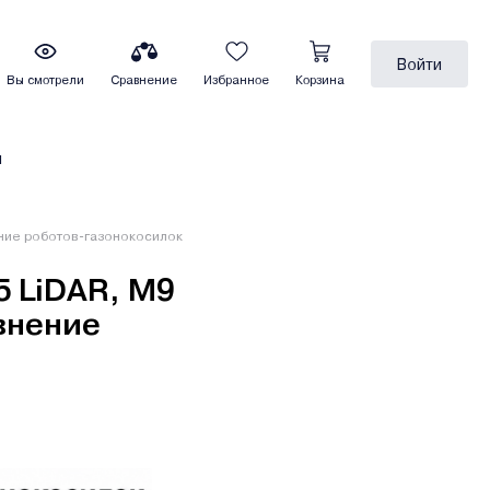
Войти
Вы смотрели
Сравнение
Избранное
Корзина
ы
ение роботов-газонокосилок
5 LiDAR, M9
внение