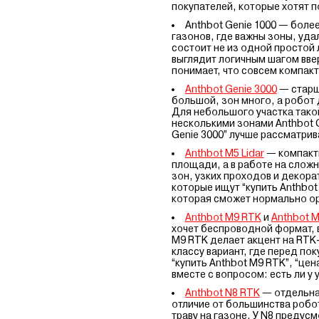
покупателей, которые хотят п
Anthbot Genie 1000 — боле
газонов, где важны зоны, уда
состоит не из одной простой 
выглядит логичным шагом ввер
понимает, что совсем компак
Anthbot Genie 3000
— старша
большой, зон много, а робот 
Для небольшого участка тако
несколькими зонами Anthbot G
Genie 3000” лучше рассматри
Anthbot M5 Lidar
— компактн
площади, а в работе на сложн
зон, узких проходов и декора
которые ищут “купить Anthbot 
которая сможет нормально ор
Anthbot M9 RTK
и
Anthbot 
хочет беспроводной формат, 
M9 RTK делает акцент на RTK-
классу вариант, где перед по
“купить Anthbot M9 RTK”, “цен
вместе с вопросом: есть ли у
Anthbot N8 RTK
— отдельная
отличие от большинства робо
траву на газоне. У N8 предус