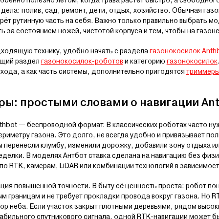
обенно полезно летом, когда трава растёт быстро, а свободного
 дела: полив, сад, ремонт, дети, отдых, хозяйство. Обычная газ
рёт рутинную часть на себя. Важно только правильно выбрать мо
ть за состоянием ножей, чистотой корпуса и тем, чтобы на газон
дходящую технику, удобно начать с раздела
газонокосилок Anth
бщий раздел
газонокосилок-роботов
и категорию
газонокосилок
ухода, а как часть системы, дополнительно пригодятся
триммер
еры: простыми словами о навигации An
nthbot — беспроводной формат. В классических роботах часто н
риметру газона. Это долго, не всегда удобно и привязывает по
ы перенесли клумбу, изменили дорожку, добавили зону отдыха ил
еделки. В моделях Антбот ставка сделана на навигацию без физ
по RTK, камерам, LiDAR или комбинации технологий в зависимос
ция повышенной точности. В быту её ценность проста: робот пон
ым границам и не требует прокладки провода вокруг газона. Но R
ор неба. Если участок закрыт плотными деревьями, рядом высок
табильного спутникового сигнала, одной RTK-навигации может б