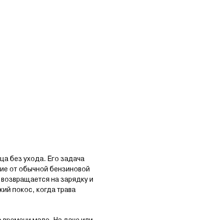
ца без ухода. Его задача
ичие от обычной бензиновой
 возвращается на зарядку и
кий покос, когда трава