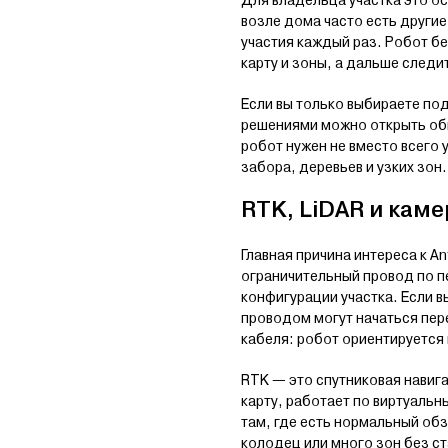
Для владельца участка это ос
возле дома часто есть другие
участия каждый раз. Робот бе
карту и зоны, а дальше следи
Если вы только выбираете по
решениями можно открыть о
робот нужен не вместо всего 
забора, деревьев и узких зон.
RTK, LiDAR и кам
Главная причина интереса к A
ограничительный провод по пе
конфигурации участка. Если в
проводом могут начаться пер
кабеля: робот ориентируется 
RTK — это спутниковая навига
карту, работает по виртуальн
там, где есть нормальный обз
колодец или много зон без с