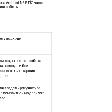
ена Anthbot N8 RTK” чаще
сле работы.
ому подходит
ля тех, кто хочет робота
ез провода и без
ереплаты за старшие
ерсии
ля владельцев участков,
де компактной модели уже
ало