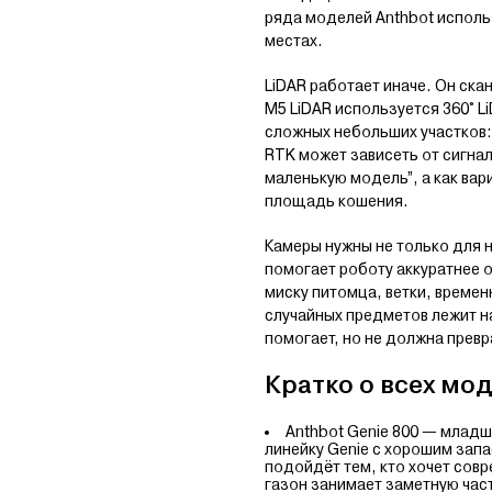
ряда моделей Anthbot исполь
местах.
LiDAR работает иначе. Он ска
M5 LiDAR используется 360° Li
сложных небольших участков: 
RTK может зависеть от сигнал
маленькую модель”, а как вар
площадь кошения.
Камеры нужны не только для н
помогает роботу аккуратнее о
миску питомца, ветки, време
случайных предметов лежит н
помогает, но не должна прев
Кратко о всех мод
Anthbot Genie 800 — младш
линейку Genie с хорошим зап
подойдёт тем, кто хочет совр
газон занимает заметную часть