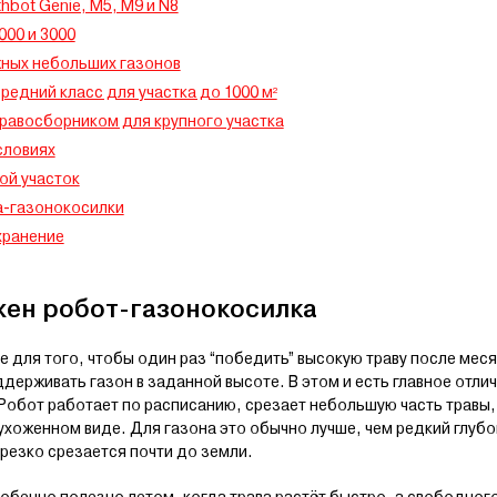
hbot Genie, M5, M9 и N8
000 и 3000
жных небольших газонов
редний класс для участка до 1000 м²
травосборником для крупного участка
словиях
ой участок
а-газонокосилки
хранение
жен робот-газонокосилка
 для того, чтобы один раз “победить” высокую траву после меся
ддерживать газон в заданной высоте. В этом и есть главное отл
 Робот работает по расписанию, срезает небольшую часть травы,
ухоженном виде. Для газона это обычно лучше, чем редкий глубо
 резко срезается почти до земли.