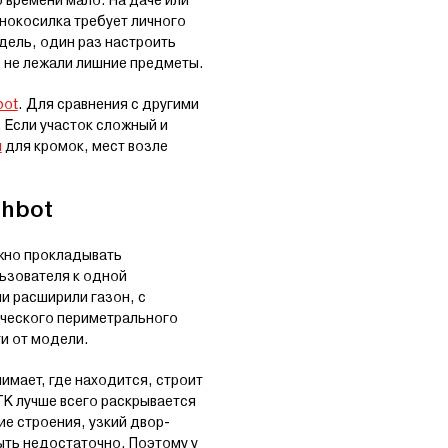
 времени мало. На даче или
онокосилка требует личного
дель, один раз настроить
е не лежали лишние предметы.
bot
. Для сравнения с другими
. Если участок сложный и
ы
для кромок, мест возле
thbot
ужно прокладывать
льзователя к одной
и расширили газон, с
ического периметрального
ти от модели.
имает, где находится, строит
TK лучше всего раскрывается
ие строения, узкий двор-
ыть недостаточно. Поэтому у