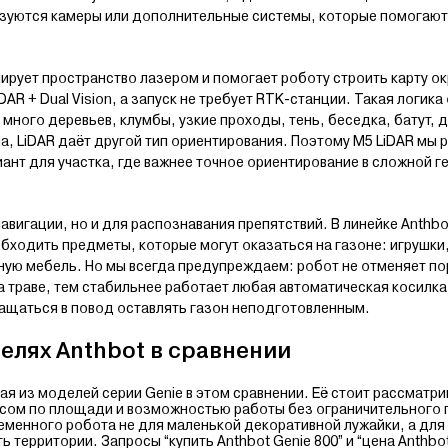
зуются камеры или дополнительные системы, которые помогают
нирует пространство лазером и помогает роботу строить карту о
DAR + Dual Vision, а запуск не требует RTK-станции. Такая логик
много деревьев, клумбы, узкие проходы, тень, беседка, батут, 
а, LiDAR даёт другой тип ориентирования. Поэтому M5 LiDAR мы 
иант для участка, где важнее точное ориентирование в сложной 
авигации, но и для распознавания препятствий. В линейке Anthb
бходить предметы, которые могут оказаться на газоне: игрушки,
нную мебель. Но мы всегда предупреждаем: робот не отменяет по
а траве, тем стабильнее работает любая автоматическая косилка
ращаться в повод оставлять газон неподготовленным.
елях Anthbot в сравнении
ая из моделей серии Genie в этом сравнении. Её стоит рассматри
асом по площади и возможностью работы без ограничительного 
еменного робота не для маленькой декоративной лужайки, а для 
 территории. Запросы “купить Anthbot Genie 800” и “цена Anthbot