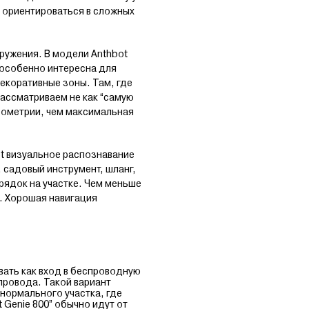
 ориентироваться в сложных
кружения. В модели Anthbot
а особенно интересна для
декоративные зоны. Там, где
рассматриваем не как “самую
геометрии, чем максимальная
ot визуальное распознавание
 садовый инструмент, шланг,
рядок на участке. Чем меньше
. Хорошая навигация
вать как вход в беспроводную
провода. Такой вариант
нормального участка, где
 Genie 800” обычно идут от