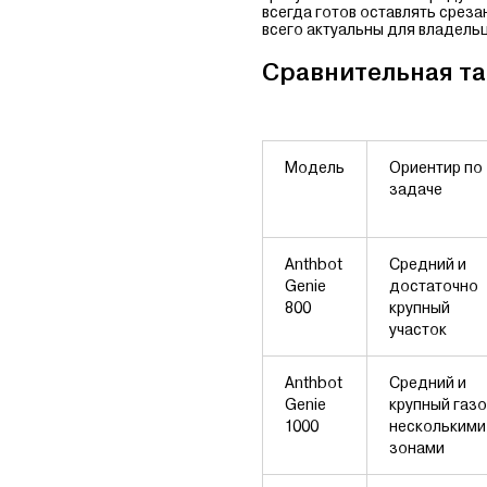
всегда готов оставлять среза
всего актуальны для владельц
Сравнительная таб
Модель
Ориентир по
задаче
Anthbot
Средний и
Genie
достаточно
800
крупный
участок
Anthbot
Средний и
Genie
крупный газо
1000
несколькими
зонами