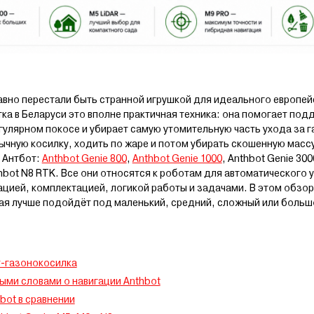
вно перестали быть странной игрушкой для идеального европей
тка в Беларуси это вполне практичная техника: она помогает под
егулярном покосе и убирает самую утомительную часть ухода за
чную косилку, ходить по жаре и потом убирать скошенную массу
 Антбот:
Anthbot Genie 800
,
Anthbot Genie 1000
, Anthbot Genie 300
hbot N8 RTK. Все они относятся к роботам для автоматического 
цией, комплектацией, логикой работы и задачами. В этом обзор
кая лучше подойдёт под маленький, средний, сложный или больш
-газонокосилка
тыми словами о навигации Anthbot
bot в сравнении