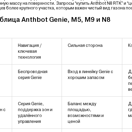
нную массу на поверхности. Запросы “купить Anthbot N8 RTK” и “ц
ев более крупного участка, которым важен чистый вид газона по
лица Anthbot Genie, M5, M9 и N8
Навигация /
Сильная сторона
К
ключевая
технология
Беспроводная
Вход в линейку Genie с
Д
серия Genie
хорошим запасом
б
п
в
Серия Genie,
Баланс между
Д
н с
поддержка зон и
площадью,
г
удалённого
возможностями и
м
управления
ценой