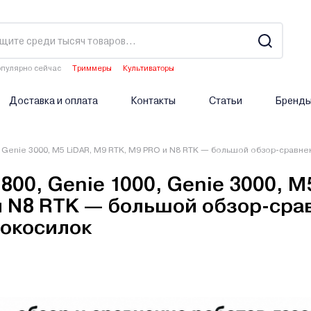
пулярно сейчас
Триммеры
Культиваторы
Двигатели мотоблоков
Аэраторы
Опрыскиватели аккумуляторные
Доставка и оплата
Контакты
Статьи
Бренд
0, Genie 3000, M5 LiDAR, M9 RTK, M9 PRO и N8 RTK — большой обзор-сравн
 800, Genie 1000, Genie 3000, M
и N8 RTK — большой обзор-сра
нокосилок