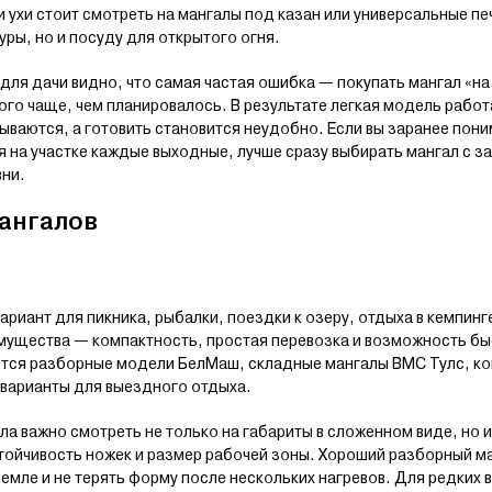
 ухи стоит смотреть на мангалы под казан или универсальные п
ры, но и посуду для открытого огня.
для дачи видно, что самая частая ошибка — покупать мангал «на
го чаще, чем планировалось. В результате легкая модель работ
ываются, а готовить становится неудобно. Если вы заранее пони
я на участке каждые выходные, лучше сразу выбирать мангал с з
вни.
ангалов
риант для пикника, рыбалки, поездки к озеру, отдыха в кемпинг
мущества — компактность, простая перевозка и возможность б
аются разборные модели БелМаш, складные мангалы ВМС Тулс, к
 варианты для выездного отдыха.
а важно смотреть не только на габариты в сложенном виде, но и
стойчивость ножек и размер рабочей зоны. Хороший разборный м
 земле и не терять форму после нескольких нагревов. Для редки