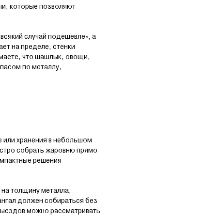
ечи, которые позволяют
 всякий случай подешевле», а
ает на пределе, стенки
маете, что шашлык, овощи,
апасом по металлу,
е или хранения в небольшом
ыстро собрать жаровню прямо
омпактные решения
 на толщину металла,
ангал должен собираться без
х выездов можно рассматривать