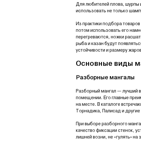
Для любителей плова, шурпы и
использовать не только шампу
Из практики подбора товаров 
потом использовать его намно
перегреваются, ножки расшат
рыба и казан будут появлятьс
устойчивости и размеру жаро
Основные виды м
Разборные мангалы
Разборный мангал — лучший ва
помещении. Его главные преи
на месте. В каталоге встреч
Торнадика, Палисад и другие
При выборе разборного мангал
качество фиксации стенок, у
лишней возни, не «гулять» на