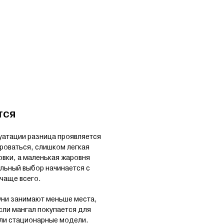
тся
луатации разница проявляется
роваться, слишком легкая
овки, а маленькая жаровня
ильный выбор начинается с
 чаще всего.
 Они занимают меньше места,
сли мангал покупается для
или стационарные модели.