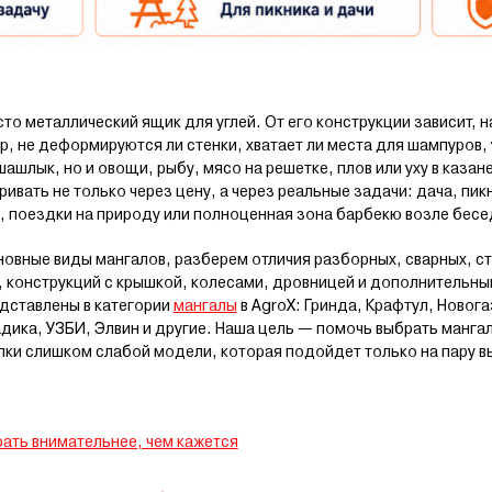
то металлический ящик для углей. От его конструкции зависит, 
р, не деформируются ли стенки, хватает ли места для шампуров, 
шашлык, но и овощи, рыбу, мясо на решетке, плов или уху в казан
ривать не только через цену, а через реальные задачи: дача, пи
е, поездки на природу или полноценная зона барбекю возле бесе
новные виды мангалов, разберем отличия разборных, сварных, с
, конструкций с крышкой, колесами, дровницей и дополнительны
дставлены в категории
мангалы
в AgroX: Гринда, Крафтул, Новога
дика, УЗБИ, Элвин и другие. Наша цель — помочь выбрать манга
упки слишком слабой модели, которая подойдет только на пару в
ать внимательнее, чем кажется