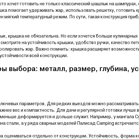
кто хочет готовить не только классический шашлык на шампурах, 
ка помогает удерживать жар, использовать решетку, готовить кр
н мягкий температурный режим. По сути, такая конструкция при
ык, крышка не обязательна. Но если хочется больше кулинарных
смотрите на устойчивость крышки, удобство ручки, качество пет
олировать жар. Важно помнить: крышка расширяет возможности
 устойчивости всей конструкции.
ы выбора: металл, размер, глубина, у
лючевых параметров. Для редких выездов можно рассматривать 
ажнее вес и компактность. Для дачи и регулярной готовки лучше
 меньше деформируется и дольше служит. Например, у мангала Су
а стали, а у ряда сварных моделей Палисад Camping встречается
а оцениваться отдельно от конструкции. Устойчивость, форма к