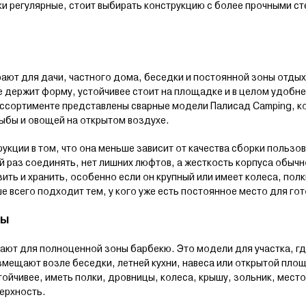
ики регулярные, стоит выбирать конструкцию с более прочными с
ают для дачи, частного дома, беседки и постоянной зоны отдыха
е держит форму, устойчивее стоит на площадке и в целом удобне
ассортименте представлены сварные модели Палисад Camping, к
рыбы и овощей на открытом воздухе.
кции в том, что она меньше зависит от качества сборки пользо
й раз соединять, нет лишних люфтов, а жесткость корпуса обычн
ить и хранить, особенно если он крупный или имеет колеса, полк
 всего подходит тем, у кого уже есть постоянное место для гот
лы
ют для полноценной зоны барбекю. Это модели для участка, гд
змещают возле беседки, летней кухни, навеса или открытой пло
тойчивее, иметь полки, дровницы, колеса, крышу, зольник, место
ерхность.