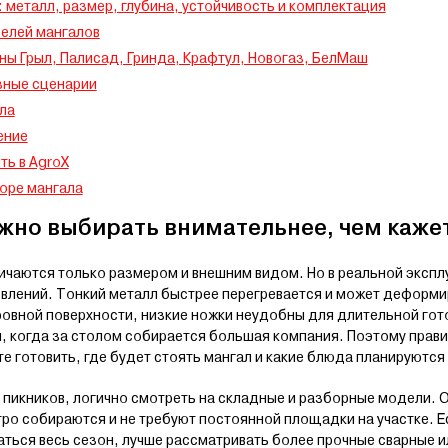
 металл, размер, глубина, устойчивость и комплектация
елей мангалов
ы Грыл, Палисад, Гринда, Крафтул, Новогаз, БелМаш
зные сценарии
ала
ение
ть в AgroX
оре мангала
жно выбирать внимательнее, чем каже
личаются только размером и внешним видом. Но в реальной эксп
овлений. Тонкий металл быстрее перегревается и может деформи
ровной поверхности, низкие ножки неудобны для длительной гот
и, когда за столом собирается большая компания. Поэтому прав
те готовить, где будет стоять мангал и какие блюда планируются
х пикников, логично смотреть на складные и разборные модели.
ро собираются и не требуют постоянной площадки на участке. Е
ваться весь сезон, лучше рассматривать более прочные сварные 