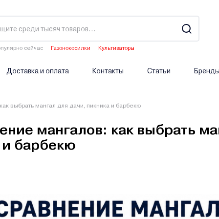
пулярно сейчас
Газонокосилки
Культиваторы
Водонагреватели
Аэраторы
Опрыскиватели аккумуляторные
Доставка и оплата
Контакты
Статьи
Бренд
как выбрать мангал для дачи, пикника и барбекю
ение мангалов: как выбрать ма
 и барбекю