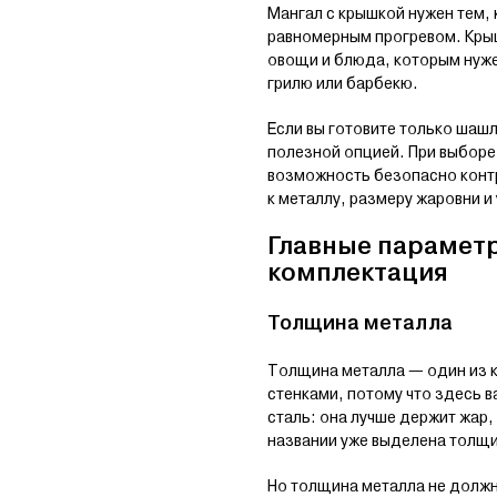
Мангал с крышкой нужен тем, 
равномерным прогревом. Крыш
овощи и блюда, которым нуже
грилю или барбекю.
Если вы готовите только шашл
полезной опцией. При выборе 
возможность безопасно контр
к металлу, размеру жаровни и
Главные параметр
комплектация
Толщина металла
Толщина металла — один из к
стенками, потому что здесь в
сталь: она лучше держит жар,
названии уже выделена толщин
Но толщина металла не должн