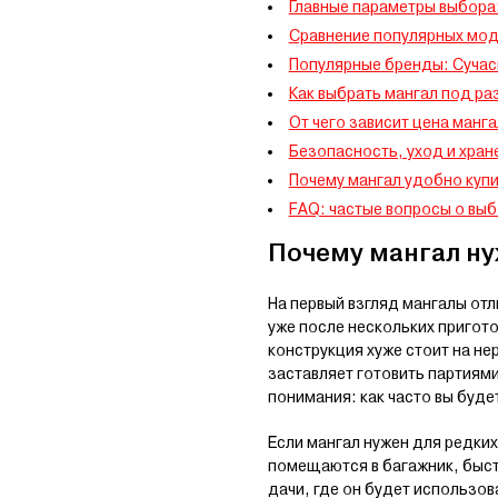
Главные параметры выбора:
Сравнение популярных мод
Популярные бренды: Сучасн
Как выбрать мангал под ра
От чего зависит цена манг
Безопасность, уход и хран
Почему мангал удобно купи
FAQ: частые вопросы о выб
Почему мангал ну
На первый взгляд мангалы от
уже после нескольких пригот
конструкция хуже стоит на не
заставляет готовить партиям
понимания: как часто вы буде
Если мангал нужен для редки
помещаются в багажник, быст
дачи, где он будет использо