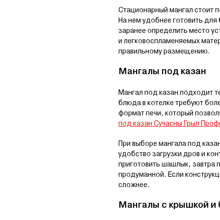
Стационарный мангал стоит по
На нем удобнее готовить для 
заранее определить место ус
и легковоспламеняемых матери
правильному размещению.
Мангалы под казан
Мангал под казан подходит те
блюда в котелке требуют бол
формат печи, который позволя
под казан Сучасны Грыл Проф
При выборе мангала под казан
удобство загрузки дров и ко
приготовить шашлык, завтра 
продуманной. Если конструкц
сложнее.
Мангалы с крышкой и