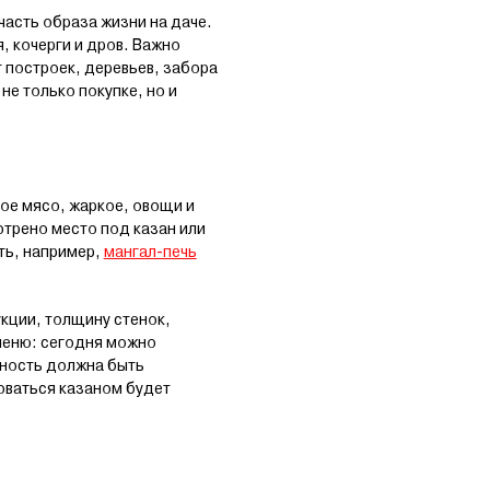
часть образа жизни на даче.
, кочерги и дров. Важно
 построек, деревьев, забора
е только покупке, но и
ное мясо, жаркое, овощи и
отрено место под казан или
ть, например,
мангал-печь
укции, толщину стенок,
меню: сегодня можно
ьность должна быть
оваться казаном будет