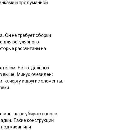
тенками и продуманной
. Он не требует сборки
е для регулярного
оторые рассчитаны на
вателем. Нет отдельных
о выше. Минус очевиден:
и, кочергу и другие элементы.
овки.
е мангал не убирают после
щадки. Такие конструкции
 под казан или