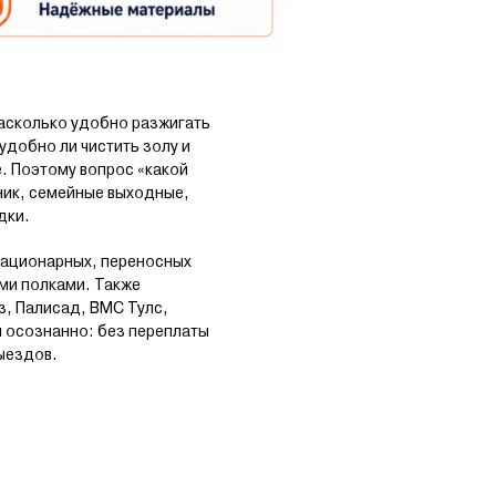
насколько удобно разжигать
удобно ли чистить золу и
е. Поэтому вопрос «какой
кник, семейные выходные,
дки.
тационарных, переносных
ми полками. Также
з, Палисад, ВМС Тулс,
л осознанно: без переплаты
ыездов.