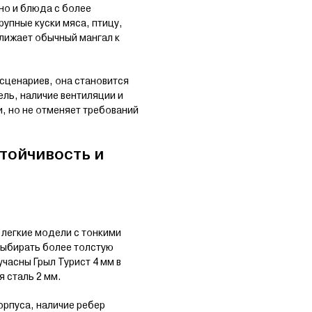
но и блюда с более
упные куски мяса, птицу,
ближает обычный мангал к
 сценариев, она становится
ель, наличие вентиляции и
, но не отменяет требований
стойчивость и
легкие модели с тонкими
 выбирать более толстую
часны Грыл Турист 4 мм в
 сталь 2 мм.
орпуса, наличие ребер