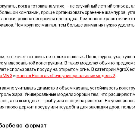
купать, когда готовка на углях — не случайный летний эпизод, а 
большой компании, проще организовать хранение шампуров, угля
тановки: ровная негорючая площадка, безопасное расстояние от
алов. Чем крупнее мангал, тем больше внимания нужно уделить н
м, кто хочет готовить не только шашлык. Плов, шурпа, уха, туше
ее универсальной конструкции. В таких моделях обычно предусм
ет использовать посуду на открытом огне. В категории AgroX ес
и МБ 3
и
мангал Новогаз «Печь универсальная» модель 2
.
 важно учитывать диаметр и объем казана, устойчивость констр
нтроль жара. Универсальные модели хороши тем, что расширяют 
плов, а на выходных — рыбу или овощи на решетке. Но универсал
ия плохо держит посуду или неудобна для закладки дров, польз
 барбекю-формат