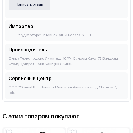
Написать отзыв
Импортер
ООО “Гуд Моторс”, г. Минск, ул. Я.Коласа 63 3н
Производитель
Супра Технолоджис Лимитед, 16/Ф., Винсом Хаус, 73 Виндхэм
Стрит, Централ, Гонк Конг (НК), Китай
Сервисный центр
ООО "ОрионШоп Плюс", г.Минск, ул.Радиальная, д.11а, пом.7,
оф.1
С этим товаром покупают