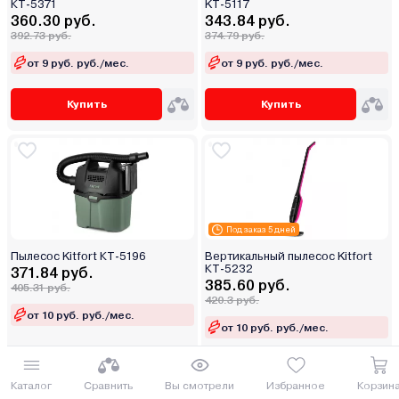
КТ-5371
KT-5117
360.30 руб.
343.84 руб.
392.73 руб.
374.79 руб.
от 9 руб. руб./мес.
от 9 руб. руб./мес.
Купить
Купить
Под заказ 5 дней
Пылесос Kitfort КТ-5196
Вертикальный пылесос Kitfort
КТ-5232
371.84 руб.
385.60 руб.
405.31 руб.
420.3 руб.
от 10 руб. руб./мес.
от 10 руб. руб./мес.
Купить
Купить
Каталог
Сравнить
Вы смотрели
Избранное
Корзин