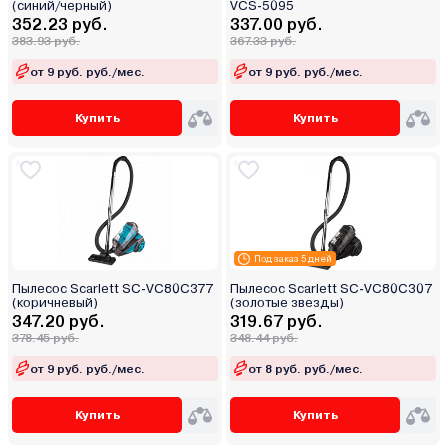
(синий/черный)
VCS-5095
352.23 руб.
337.00 руб.
383.93 руб.
367.33 руб.
от 9 руб. руб./мес.
от 9 руб. руб./мес.
Купить
Купить
Под заказ 5 дней
Пылесос Scarlett SC-VC80C377
Пылесос Scarlett SC-VC80C307
(коричневый)
(золотые звезды)
347.20 руб.
319.67 руб.
378.45 руб.
348.44 руб.
от 9 руб. руб./мес.
от 8 руб. руб./мес.
Купить
Купить