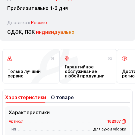
Приблизительно 1-3 дня
Доставка в
Россию
СДЭК, ПЭК
индивидуально
01
02
Гарантийное
Только лучший
обслуживание
Доста
сервис
любой продукции
регио
Характеристики
О товаре
Характеристики
Артикул
182337
Тип
Для сухой уборки