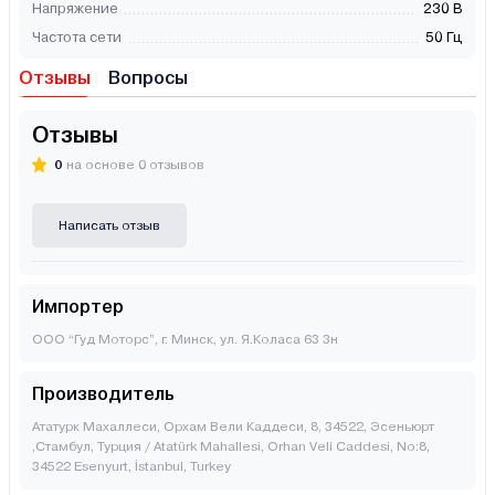
Напряжение
230 В
Частота сети
50 Гц
Отзывы
Вопросы
Отзывы
0
на основе 0 отзывов
Написать отзыв
Импортер
ООО “Гуд Моторс”, г. Минск, ул. Я.Коласа 63 3н
Производитель
Ататурк Махаллеси, Орхам Вели Каддеси, 8, 34522, Эсеньюрт
,Стамбул, Турция / Atatürk Mahallesi, Orhan Veli Caddesi, No:8,
34522 Esenyurt, İstanbul, Turkey